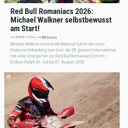
Red Bull Romaniacs 2026:
Michael Walkner selbstbewusst
am Start!
Jul 20 2026 - 9:57am
,
by
MR Presse
Michael Walkner kommt als National führender beim
Enduroworldranking.com bzw. als 28. gesamt international,
mit voller Energie hin zur Red Bull Romaniacs Extrem
Enduro Rallye 26. Juli bis 01. August 2026