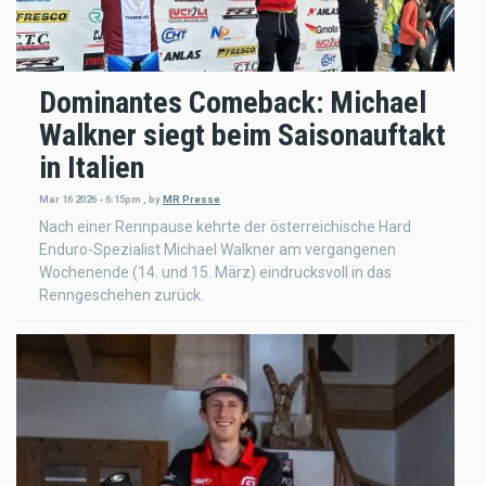
Dominantes Comeback: Michael
Walkner siegt beim Saisonauftakt
in Italien
Mar 16 2026 - 6:15pm
,
by
MR Presse
Nach einer Rennpause kehrte der österreichische Hard
Enduro-Spezialist Michael Walkner am vergangenen
Wochenende (14. und 15. März) eindrucksvoll in das
Renngeschehen zurück.