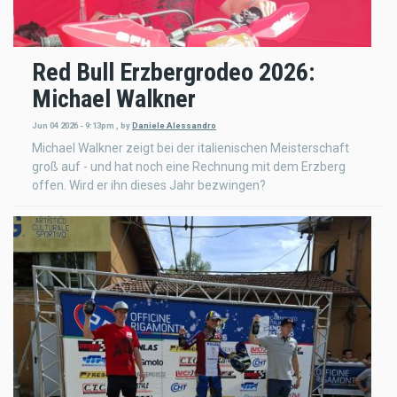
Red Bull Erzbergrodeo 2026:
Michael Walkner
Jun 04 2026 - 9:13pm
,
by
Daniele Alessandro
Michael Walkner zeigt bei der italienischen Meisterschaft
groß auf - und hat noch eine Rechnung mit dem Erzberg
offen. Wird er ihn dieses Jahr bezwingen?