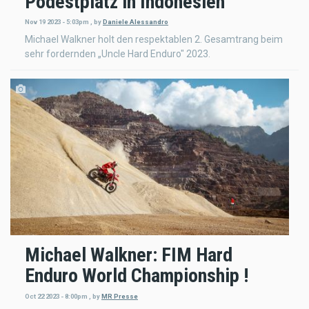
Podestplatz in Indonesien
Nov 19 2023 - 5:03pm
,
by
Daniele Alessandro
Michael Walkner holt den respektablen 2. Gesamtrang beim
sehr fordernden „Uncle Hard Enduro" 2023.
Michael Walkner: FIM Hard
Enduro World Championship !
Oct 22 2023 - 8:00pm
,
by
MR Presse