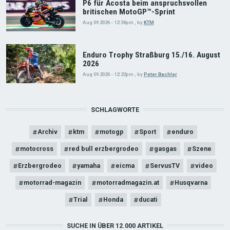
P6 für Acosta beim anspruchsvollen
britischen MotoGP™-Sprint
Aug 09 2026 - 12:38pm
,
by
KTM
Enduro Trophy Straßburg 15./16. August
2026
Aug 09 2026 - 12:22pm
,
by
Peter Bachler
SCHLAGWORTE
Archiv
ktm
motogp
Sport
enduro
motocross
red bull erzbergrodeo
gasgas
Szene
Erzbergrodeo
yamaha
eicma
ServusTV
video
motorrad-magazin
motorradmagazin.at
Husqvarna
Trial
Honda
ducati
SUCHE IN ÜBER 12.000 ARTIKEL