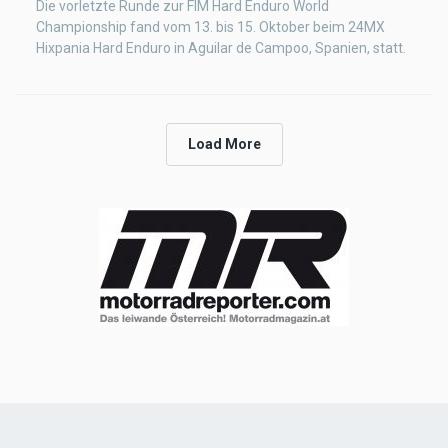
Die vorletzte Runde zur FIM Hard Enduro World
Championship fand vom 13. bis 15. Oktober beim 24MX
Hixpania Hard Enduro in Aguilar de Campoo, Spanien, statt.
Load More