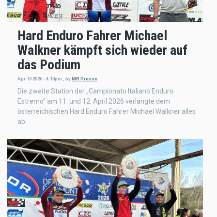
Hard Enduro Fahrer Michael
Walkner kämpft sich wieder auf
das Podium
Apr 13 2026 - 4:10pm
,
by
MR Presse
Die zweite Station der „Campionato Italiano Enduro
Estremo“ am 11. und 12. April 2026 verlangte dem
österreichischen Hard Enduro Fahrer Michael Walkner alles
ab.