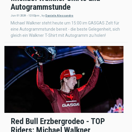
Autogrammstunde
Jun 01 2024 - 12:02pm
,
by
Daniele Alessandro
Michael Walkner steht heute um 15:00 im GASGAS Zelt für
eine Autogrammstunde bereit - die beste Gelegenheit, sich
gleich ein Walkner T-Shirt mit Autogramm zu holen!
Red Bull Erzbergrodeo - TOP
Riders: Michael Walkner