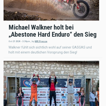
Michael Walkner holt bei
„Abestone Hard Enduro“ den Sieg
Oct 21 2024 - 3:39pm
,
by
MR Presse
Walkner fühlt sich sichtlich wohl auf seiner GASGAS und
holt mit einem deutlichen Vorsprung den Sieg!