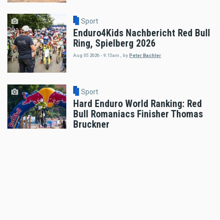
Sport
Enduro4Kids Nachbericht Red Bull
Ring, Spielberg 2026
Aug 05 2026 - 9:15am
,
by
Peter Bachler
Sport
Hard Enduro World Ranking: Red
Bull Romaniacs Finisher Thomas
Bruckner
Aug 05 2026 - 8:41am
,
by
Daniele Alessandro
Sport
Hard Enduro World Ranking:
Lorenz Steinkellner mit
Podiumsplatzierung bei Red Bull
Romaniacs
Aug 05 2026 - 8:24am
,
by
Daniele Alessandro