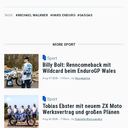
TAGS
MICHAEL WALKNER
HARD ENDURO
GASGAS
MORE SPORT
Sport
Billy Bolt: Renncomeback mit
Wildcard beim EnduroGP Wales
Aug 07 2026 - 7:49am
,
by
Husqvarna
Sport
Tobias Ebster mit neuem ZX Moto
Werksvertrag und großen Plänen
Aug 06 2026 - 7:58am
,
by
Daniele Alessandro