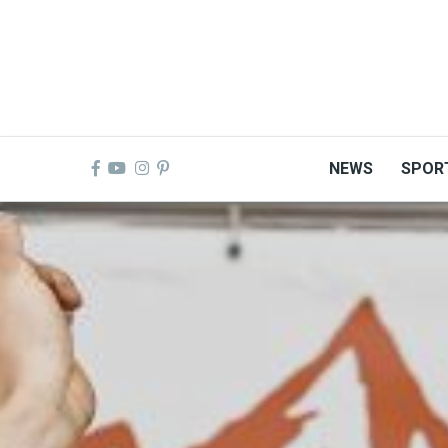
Skip
to
main
content
NEWS
SPOR