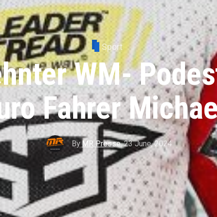
Sport
hnter WM- Podest
uro Fahrer Michae
By
MR Presse
,
23 June, 2024