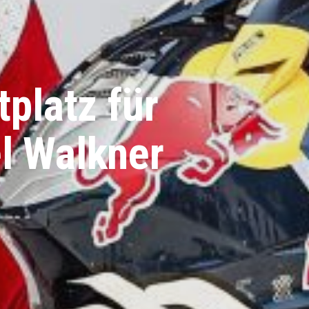
platz für
l Walkner