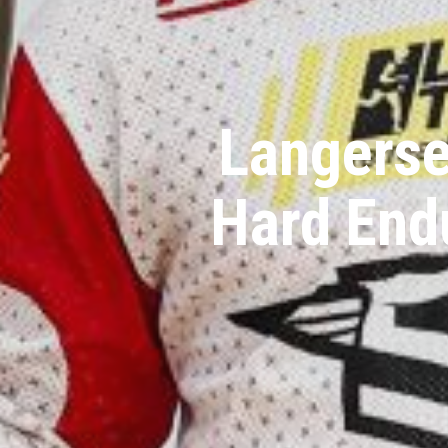
Langerse
Hard End