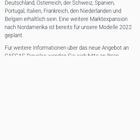
Deutschland, Österreich, der Schweiz, Spanien,
Portugal, Italien, Frankreich, den Niederlanden und
Belgien erhältlich sein. Eine weitere Marktexpansion
nach Nordamerika ist bereits für unsere Modelle 2022
geplant.
Für weitere Informationen über das neue Angebot an
GASGAS Bicycles wenden Sie sich bitte an Ihren
GASGAS-Händler vor Ort.
Publikation: GASGAS
TAGS
GASGAS
EBIKE
MORE STROMBIKE