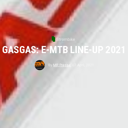
Strombike
GASGAS: E-MTB LINE-UP 2021
By
MR Presse
,
07 April, 2021