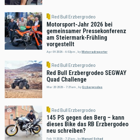
Red Bull Erzbergrodeo
Motorsport-Jahr 2026 bei
gemeinsamer Pressekonferenz
am Steiermark-Frühling
vorgestellt
Apr 09 2026 - 6:02pm
,
by
Motorradreporter
Red Bull Erzbergrodeo
Red Bull Erzbergrodeo SEGWAY
Quad Challenge
Mar 20 2026 - 7:21am
,
by
Erzbergrodeo
Red Bull Erzbergrodeo
145 PS gegen den Berg – kann
dieses Bike das RB Erzbergodeo
neu schreiben?
Feb 19 2026 - 7:21am
,
by
Manuel Schad