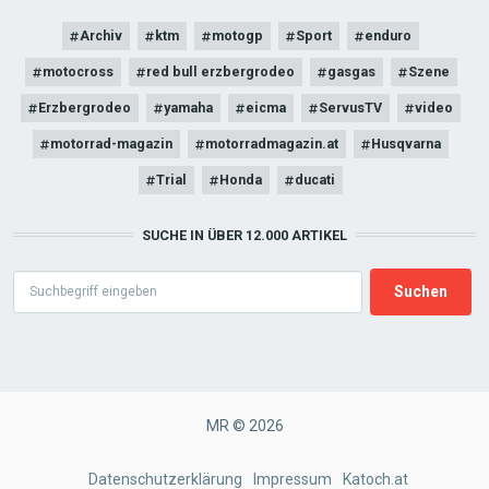
Archiv
ktm
motogp
Sport
enduro
motocross
red bull erzbergrodeo
gasgas
Szene
Erzbergrodeo
yamaha
eicma
ServusTV
video
motorrad-magazin
motorradmagazin.at
Husqvarna
Trial
Honda
ducati
SUCHE IN ÜBER 12.000 ARTIKEL
Search
MR © 2026
FOOTER
Datenschutzerklärung
Impressum
Katoch.at