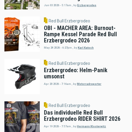
Jun 03 2026 - 5:17am
,
by
Erzbergrodeo
Red Bull Erzbergrodeo
OBI - MACHER AREA: Burnout-
Rampe Kessel Parade Red Bull
Erzbergrodeo 2026
May 24 2026 - 6:27pm
,
by
Karl Katoch
Red Bull Erzbergrodeo
Erzbergrodeo: Helm-Panik
umsonst
Apr 20 2026 - 7:16am
,
by
Motorradreporter
Red Bull Erzbergrodeo
Das individuelle Red Bull
Erzbergrodeo RIDER SHIRT 2026
Apr 19 2026 - 7:57am
,
by
Hermann Klosterwitz