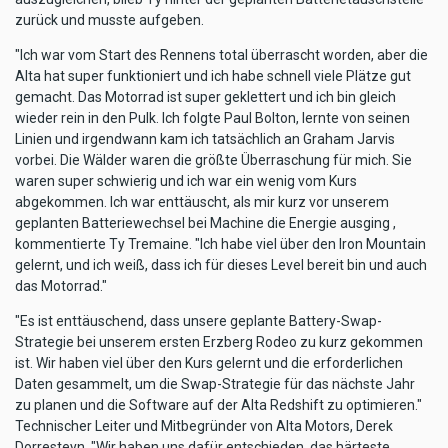
zurück und musste aufgeben.
"Ich war vom Start des Rennens total überrascht worden, aber die
Alta hat super funktioniert und ich habe schnell viele Plätze gut
gemacht. Das Motorrad ist super geklettert und ich bin gleich
wieder rein in den Pulk. Ich folgte Paul Bolton, lernte von seinen
Linien und irgendwann kam ich tatsächlich an Graham Jarvis
vorbei. Die Wälder waren die größte Überraschung für mich. Sie
waren super schwierig und ich war ein wenig vom Kurs
abgekommen. Ich war enttäuscht, als mir kurz vor unserem
geplanten Batteriewechsel bei Machine die Energie ausging ,
kommentierte Ty Tremaine. "Ich habe viel über den Iron Mountain
gelernt, und ich weiß, dass ich für dieses Level bereit bin und auch
das Motorrad."
"Es ist enttäuschend, dass unsere geplante Battery-Swap-
Strategie bei unserem ersten Erzberg Rodeo zu kurz gekommen
ist. Wir haben viel über den Kurs gelernt und die erforderlichen
Daten gesammelt, um die Swap-Strategie für das nächste Jahr
zu planen und die Software auf der Alta Redshift zu optimieren."
Technischer Leiter und Mitbegründer von Alta Motors, Derek
Dorresteyn. "Wir haben uns dafür entschieden, das härteste