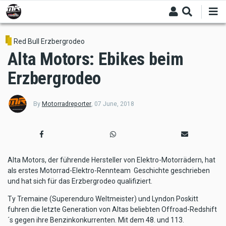
Skip
to
main
content
Red Bull Erzbergrodeo
Alta Motors: Ebikes beim
Erzbergrodeo
By
Motorradreporter
,
07 June, 2018
Alta Motors, der führende Hersteller von Elektro-Motorrädern, hat
als erstes Motorrad-Elektro-Rennteam Geschichte geschrieben
und hat sich für das Erzbergrodeo qualifiziert.
Ty Tremaine (Superenduro Weltmeister) und Lyndon Poskitt
fuhren die letzte Generation von Altas beliebten Offroad-Redshift
´s gegen ihre Benzinkonkurrenten. Mit dem 48. und 113.