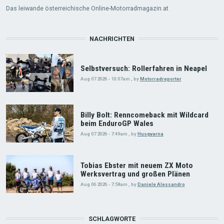
Das leiwande österreichische Online-Motorradmagazin.at
NACHRICHTEN
Selbstversuch: Rollerfahren in Neapel
Aug 07 2026 - 10:07am
,
by
Motorradreporter
Billy Bolt: Renncomeback mit Wildcard
beim EnduroGP Wales
Aug 07 2026 - 7:49am
,
by
Husqvarna
Tobias Ebster mit neuem ZX Moto
Werksvertrag und großen Plänen
Aug 06 2026 - 7:58am
,
by
Daniele Alessandro
SCHLAGWORTE