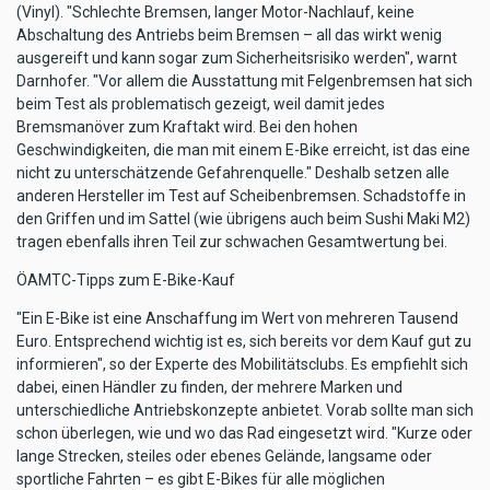
(Vinyl). "Schlechte Bremsen, langer Motor-Nachlauf, keine
Abschaltung des Antriebs beim Bremsen – all das wirkt wenig
ausgereift und kann sogar zum Sicherheitsrisiko werden", warnt
Darnhofer. "Vor allem die Ausstattung mit Felgenbremsen hat sich
beim Test als problematisch gezeigt, weil damit jedes
Bremsmanöver zum Kraftakt wird. Bei den hohen
Geschwindigkeiten, die man mit einem E-Bike erreicht, ist das eine
nicht zu unterschätzende Gefahrenquelle." Deshalb setzen alle
anderen Hersteller im Test auf Scheibenbremsen. Schadstoffe in
den Griffen und im Sattel (wie übrigens auch beim Sushi Maki M2)
tragen ebenfalls ihren Teil zur schwachen Gesamtwertung bei.
ÖAMTC-Tipps zum E-Bike-Kauf
"Ein E-Bike ist eine Anschaffung im Wert von mehreren Tausend
Euro. Entsprechend wichtig ist es, sich bereits vor dem Kauf gut zu
informieren", so der Experte des Mobilitätsclubs. Es empfiehlt sich
dabei, einen Händler zu finden, der mehrere Marken und
unterschiedliche Antriebskonzepte anbietet. Vorab sollte man sich
schon überlegen, wie und wo das Rad eingesetzt wird. "Kurze oder
lange Strecken, steiles oder ebenes Gelände, langsame oder
sportliche Fahrten – es gibt E-Bikes für alle möglichen