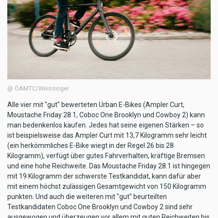
@ ÖAMTC/Weissinger
Alle vier mit "gut" bewerteten Urban E-Bikes (Ampler Curt,
Moustache Friday 28.1, Coboc One Brooklyn und Cowboy 2) kann
man bedenkenlos kaufen. Jedes hat seine eigenen Stärken – so
ist beispielsweise das Ampler Curt mit 13,7 Kilogramm sehr leicht
(ein herkömmliches E-Bike wiegt in der Regel 26 bis 28
Kilogramm), verfügt über gutes Fahrverhalten, kräftige Bremsen
und eine hohe Reichweite. Das Moustache Friday 28.1 ist hingegen
mit 19 Kilogramm der schwerste Testkandidat, kann dafür aber
mit einem höchst zulässigen Gesamtgewicht von 150 Kilogramm
punkten. Und auch die weiteren mit "gut" beurteilten
Testkandidaten Coboc One Brooklyn und Cowboy 2 sind sehr
ausgewogen und überzeugen vor allem mit guten Reichweiten bis