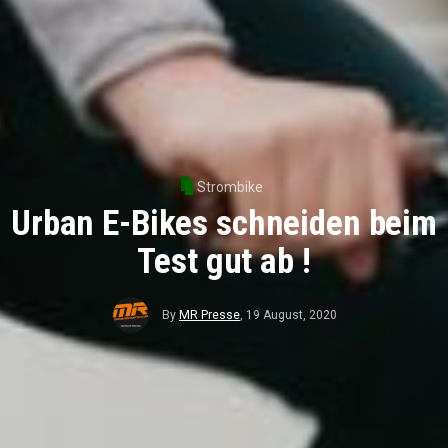
Strombike
Urban E-Bikes schneiden beim
Test gut ab !
By
MR Presse
,
19 August, 2020