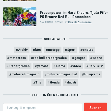
Frauenpower im Hard Enduro: Tjaša Fifer
P5 Bronze Red Bull Romaniacs
Aug 08 2026 - 9:19am
,
by
Daniele Alessandro
SCHLAGWORTE
Archiv
ktm
motogp
Sport
enduro
motocross
red bull erzbergrodeo
gasgas
Szene
Erzbergrodeo
yamaha
eicma
video
ServusTV
motorrad-magazin
motorradmagazin.at
Husqvarna
Trial
Honda
ducati
SUCHE IN ÜBER 12.000 ARTIKEL
Search