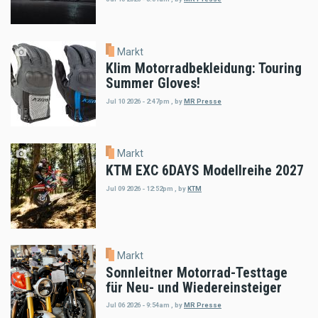
Markt
Klim Motorradbekleidung: Touring
Summer Gloves!
Jul 10 2026 - 2:47pm
,
by
MR Presse
Markt
KTM EXC 6DAYS Modellreihe 2027
Jul 09 2026 - 12:52pm
,
by
KTM
Markt
Sonnleitner Motorrad-Testtage
für Neu- und Wiedereinsteiger
Jul 06 2026 - 9:54am
,
by
MR Presse