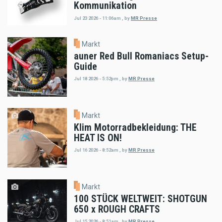
Kommunikation
Jul 23 2026 - 11:06am
,
by
MR Presse
Markt
auner Red Bull Romaniacs Setup-
Guide
Jul 18 2026 - 5:52pm
,
by
MR Presse
Markt
Klim Motorradbekleidung: THE
HEAT IS ON!
Jul 16 2026 - 8:52am
,
by
MR Presse
Markt
100 STÜCK WELTWEIT: SHOTGUN
650 x ROUGH CRAFTS
Jul 15 2026 - 8:51am
,
by
MR Presse