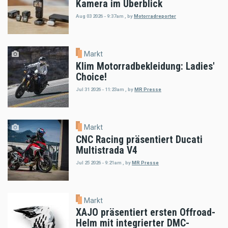
Kamera im Überblick
Aug 03 2026 - 9:37am
,
by
Motorradreporter
Markt
Klim Motorradbekleidung: Ladies'
Choice!
Jul 31 2026 - 11:23am
,
by
MR Presse
Markt
CNC Racing präsentiert Ducati
Multistrada V4
Jul 25 2026 - 9:21am
,
by
MR Presse
Markt
XAJO präsentiert ersten Offroad-
Helm mit integrierter DMC-