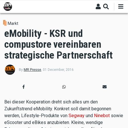
Skip
to
main
content
Markt
eMobility - KSR und
compustore vereinbaren
strategische Partnerschaft
By
MR Presse
,
01 December, 2016
Bei dieser Kooperation dreht sich alles um den
Zukunftstrend eMobility. Konkret soll damit begonnen
werden, Lifestyle-Produkte von
Segway
und
Ninebot
sowie
eScooter und eBikes anzubieten. Kleine, wendige