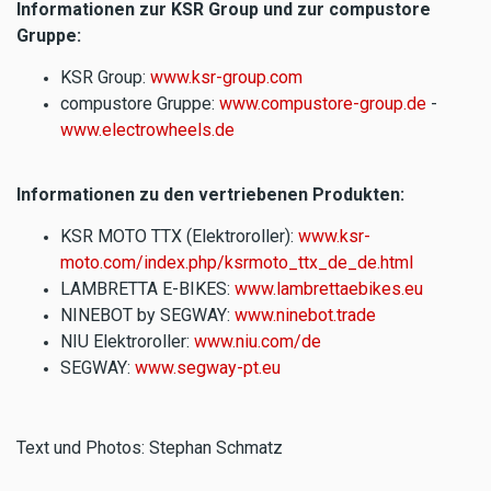
Informationen zur KSR Group und zur compustore
Gruppe:
KSR Group:
www.ksr-group.com
compustore Gruppe:
www.compustore-group.de
-
www.electrowheels.de
Informationen zu den vertriebenen Produkten:
KSR MOTO TTX (Elektroroller):
www.ksr-
moto.com/index.php/ksrmoto_ttx_de_de.html
LAMBRETTA E-BIKES:
www.lambrettaebikes.eu
NINEBOT by SEGWAY:
www.ninebot.trade
NIU Elektroroller:
www.niu.com/de
SEGWAY:
www.segway-pt.eu
Text und Photos: Stephan Schmatz