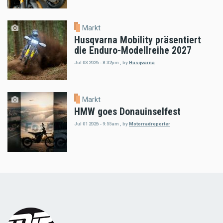
Markt
Husqvarna Mobility präsentiert
die Enduro-Modellreihe 2027
Jul 03 2026 - 8:32pm
,
by
Husqvarna
Markt
HMW goes Donauinselfest
Jul 01 2026 - 9:55am
,
by
Motorradreporter
Load
More