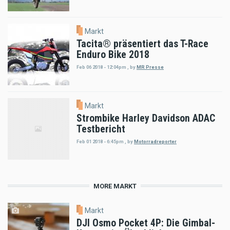
Markt
Tacita® präsentiert das T-Race
Enduro Bike 2018
Feb 06 2018 - 12:04pm
,
by
MR Presse
Markt
Strombike Harley Davidson ADAC
Testbericht
Feb 01 2018 - 6:45pm
,
by
Motorradreporter
MORE MARKT
Markt
DJI Osmo Pocket 4P: Die Gimbal-