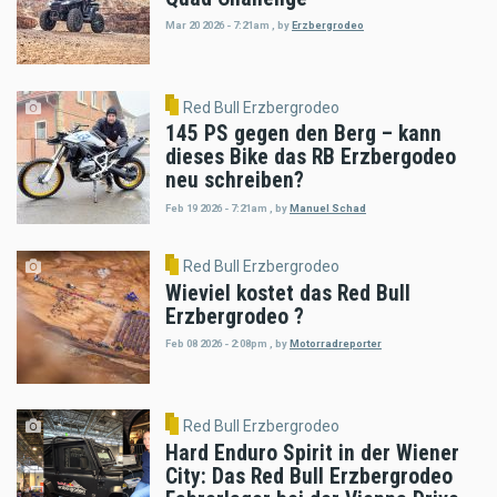
Mar 20 2026 - 7:21am
,
by
Erzbergrodeo
Red Bull Erzbergrodeo
145 PS gegen den Berg – kann
dieses Bike das RB Erzbergodeo
neu schreiben?
Feb 19 2026 - 7:21am
,
by
Manuel Schad
Red Bull Erzbergrodeo
Wieviel kostet das Red Bull
Erzbergrodeo ?
Feb 08 2026 - 2:08pm
,
by
Motorradreporter
Red Bull Erzbergrodeo
Hard Enduro Spirit in der Wiener
City: Das Red Bull Erzbergrodeo