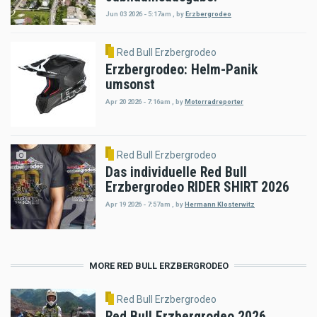
Jun 03 2026 - 5:17am
,
by
Erzbergrodeo
Red Bull Erzbergrodeo
Erzbergrodeo: Helm-Panik
umsonst
Apr 20 2026 - 7:16am
,
by
Motorradreporter
Red Bull Erzbergrodeo
Das individuelle Red Bull
Erzbergrodeo RIDER SHIRT 2026
Apr 19 2026 - 7:57am
,
by
Hermann Klosterwitz
MORE RED BULL ERZBERGRODEO
Red Bull Erzbergrodeo
Red Bull Erzbergrodeo 2026