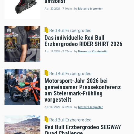
umsonst
Apr 20 2026 - 7:16am
,
by
Motorradreporter
Red Bull Erzbergrodeo
Das individuelle Red Bull
Erzbergrodeo RIDER SHIRT 2026
Apr 19 2026 - 7:57am
,
by
Hermann Klosterwitz
Red Bull Erzbergrodeo
Motorsport-Jahr 2026 bei
gemeinsamer Pressekonferenz
am Steiermark-Frühling
vorgestellt
Apr 09 2026 - 6:02pm
,
by
Motorradreporter
Red Bull Erzbergrodeo
Red Bull Erzbergrodeo SEGWAY
Quad Challenge