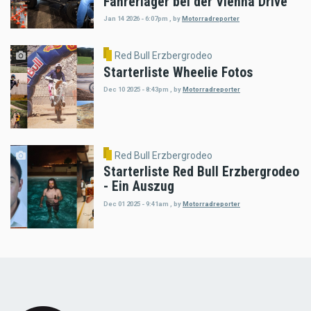
Fahrerlager bei der Vienna Drive
Jan 14 2026 - 6:07pm
,
by
Motorradreporter
Red Bull Erzbergrodeo
Starterliste Wheelie Fotos
Dec 10 2025 - 8:43pm
,
by
Motorradreporter
Red Bull Erzbergrodeo
Starterliste Red Bull Erzbergrodeo
- Ein Auszug
Dec 01 2025 - 9:41am
,
by
Motorradreporter
Load
More