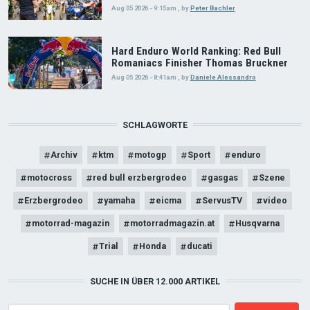
Aug 05 2026 - 9:15am
,
by
Peter Bachler
Hard Enduro World Ranking: Red Bull
Romaniacs Finisher Thomas Bruckner
Aug 05 2026 - 8:41am
,
by
Daniele Alessandro
SCHLAGWORTE
Archiv
ktm
motogp
Sport
enduro
motocross
red bull erzbergrodeo
gasgas
Szene
Erzbergrodeo
yamaha
eicma
ServusTV
video
motorrad-magazin
motorradmagazin.at
Husqvarna
Trial
Honda
ducati
SUCHE IN ÜBER 12.000 ARTIKEL
Search