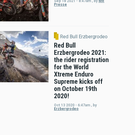
Sep 18 2021 - 8:47am
,
by
MR
Presse
Red Bull Erzbergrodeo
Red Bull
Erzbergrodeo 2021:
the rider registration
for the World
Xtreme Enduro
Supreme kicks off
on October 19th
2020!
Oct 13 2020 - 6:47am
,
by
Erzbergrodeo