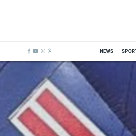
Skip
to
main
content
NEWS
SPOR