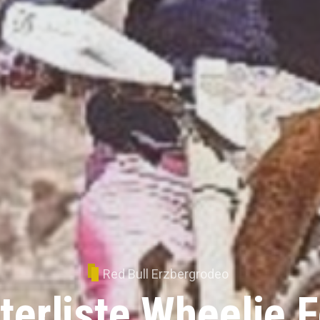
Red Bull Erzbergrodeo
terliste Wheelie 