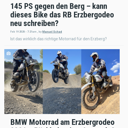
145 PS gegen den Berg – kann
dieses Bike das RB Erzbergodeo
neu schreiben?
Feb 19 2026 - 7:21am
,
by
Manuel Schad
Ist das wirklich das richtige Motorrad für den Erzberg?
BMW Motorrad am Erzbergrodeo