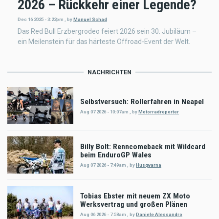
2026 – Rückkehr einer Legende?
Dec 16 2025 - 3:22pm
,
by
Manuel Schad
Das Red Bull Erzbergrodeo feiert 2026 sein 30. Jubiläum –
ein Meilenstein für das härteste Offroad-Event der Welt.
NACHRICHTEN
Selbstversuch: Rollerfahren in Neapel
Aug 07 2026 - 10:07am
,
by
Motorradreporter
Billy Bolt: Renncomeback mit Wildcard
beim EnduroGP Wales
Aug 07 2026 - 7:49am
,
by
Husqvarna
Tobias Ebster mit neuem ZX Moto
Werksvertrag und großen Plänen
Aug 06 2026 - 7:58am
,
by
Daniele Alessandro