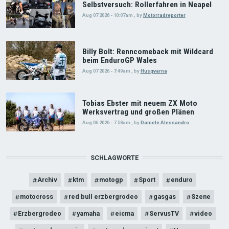
Selbstversuch: Rollerfahren in Neapel
Aug 07 2026 - 10:07am
,
by
Motorradreporter
Billy Bolt: Renncomeback mit Wildcard
beim EnduroGP Wales
Aug 07 2026 - 7:49am
,
by
Husqvarna
Tobias Ebster mit neuem ZX Moto
Werksvertrag und großen Plänen
Aug 06 2026 - 7:58am
,
by
Daniele Alessandro
SCHLAGWORTE
Archiv
ktm
motogp
Sport
enduro
motocross
red bull erzbergrodeo
gasgas
Szene
Erzbergrodeo
yamaha
eicma
ServusTV
video