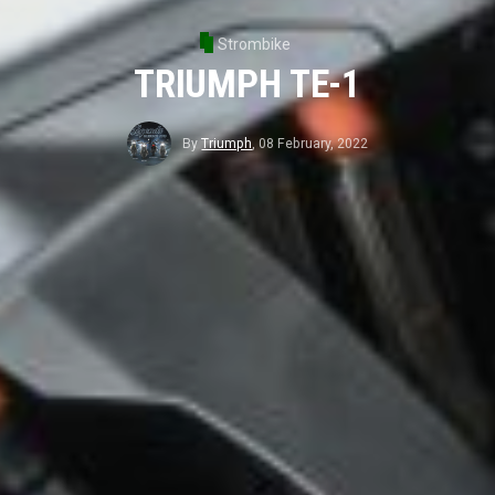
Strombike
TRIUMPH TE-1
By
Triumph
,
08 February, 2022