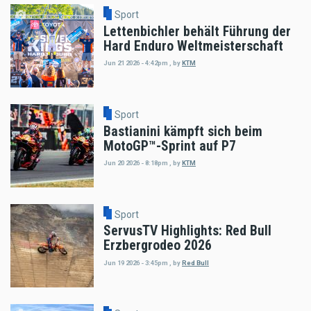
Sport
Lettenbichler behält Führung der
Hard Enduro Weltmeisterschaft
Jun 21 2026 - 4:42pm
,
by
KTM
Sport
Bastianini kämpft sich beim
MotoGP™-Sprint auf P7
Jun 20 2026 - 8:18pm
,
by
KTM
Sport
ServusTV Highlights: Red Bull
Erzbergrodeo 2026
Jun 19 2026 - 3:45pm
,
by
Red Bull