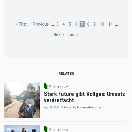
Pagination
First
« First
Previous
‹ Previous
…
Page
3
Page
4
Page
5
Page
6
Current
7
Page
8
Page
9
Page
10
Page
11
…
page
page
page
Next
Next ›
Last
Last »
page
page
RELATED
Strombike
Stark Future gibt Vollgas: Umsatz
verdreifacht
Apr 20 2026 - 7:36am
,
by
Motorradreporter
Strombike