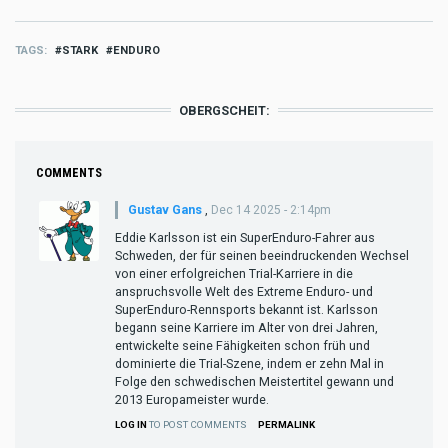
TAGS
STARK
ENDURO
OBERGSCHEIT:
COMMENTS
Gustav Gans
,
Dec 14 2025 - 2:14pm
Eddie Karlsson ist ein SuperEnduro-Fahrer aus
Schweden, der für seinen beeindruckenden Wechsel
von einer erfolgreichen Trial-Karriere in die
anspruchsvolle Welt des Extreme Enduro- und
SuperEnduro-Rennsports bekannt ist. Karlsson
begann seine Karriere im Alter von drei Jahren,
entwickelte seine Fähigkeiten schon früh und
dominierte die Trial-Szene, indem er zehn Mal in
Folge den schwedischen Meistertitel gewann und
2013 Europameister wurde.
LOG IN
TO POST COMMENTS
PERMALINK