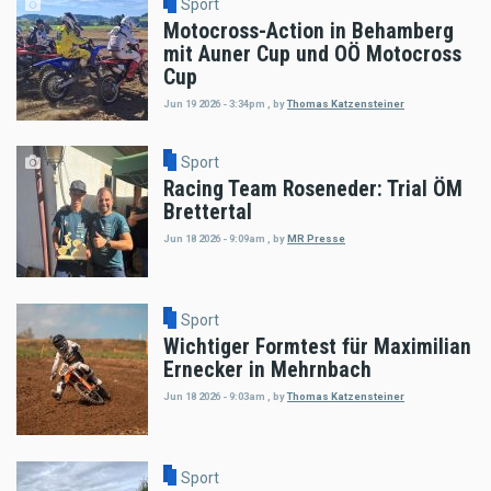
Sport
Motocross-Action in Behamberg
mit Auner Cup und OÖ Motocross
Cup
Jun 19 2026 - 3:34pm
,
by
Thomas Katzensteiner
Sport
Racing Team Roseneder: Trial ÖM
Brettertal
Jun 18 2026 - 9:09am
,
by
MR Presse
Sport
Wichtiger Formtest für Maximilian
Ernecker in Mehrnbach
Jun 18 2026 - 9:03am
,
by
Thomas Katzensteiner
Sport