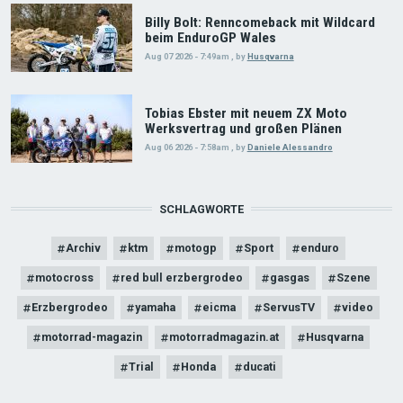
Billy Bolt: Renncomeback mit Wildcard
beim EnduroGP Wales
Aug 07 2026 - 7:49am
,
by
Husqvarna
Tobias Ebster mit neuem ZX Moto
Werksvertrag und großen Plänen
Aug 06 2026 - 7:58am
,
by
Daniele Alessandro
SCHLAGWORTE
Archiv
ktm
motogp
Sport
enduro
motocross
red bull erzbergrodeo
gasgas
Szene
Erzbergrodeo
yamaha
eicma
ServusTV
video
motorrad-magazin
motorradmagazin.at
Husqvarna
Trial
Honda
ducati