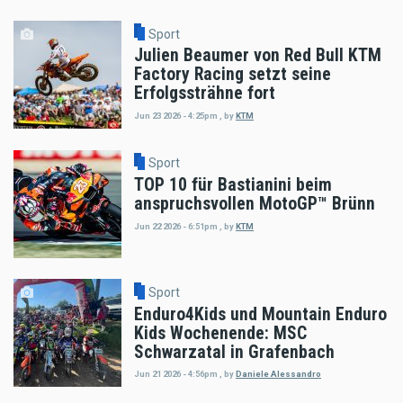
Sport
Julien Beaumer von Red Bull KTM
Factory Racing setzt seine
Erfolgssträhne fort
Jun 23 2026 - 4:25pm
,
by
KTM
Sport
TOP 10 für Bastianini beim
anspruchsvollen MotoGP™ Brünn
Jun 22 2026 - 6:51pm
,
by
KTM
Sport
Enduro4Kids und Mountain Enduro
Kids Wochenende: MSC
Schwarzatal in Grafenbach
Jun 21 2026 - 4:56pm
,
by
Daniele Alessandro