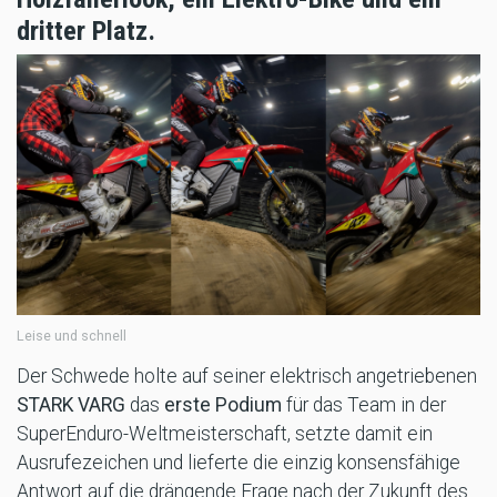
dritter Platz.
Leise und schnell
Der Schwede holte auf seiner elektrisch angetriebenen
STARK VARG
das
erste Podium
für das Team in der
SuperEnduro-Weltmeisterschaft, setzte damit ein
Ausrufezeichen und lieferte die einzig konsensfähige
Antwort auf die drängende Frage nach der Zukunft des