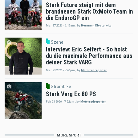
Stark Future steigt mit dem
brandneuen Stark OxMoto Team in
die EnduroGP ein
Mar 27 2026 - 6:19am
,
by
Hermann Klosterwitz
Szene
Interview: Eric Seifert - So holst
du die maximale Performance aus
deiner Stark VARG
Mar 23 2026 - 7:46pm
,
by
Motorradreporter
Strombike
Stark Varg Ex 80 PS
Feb 03 2026 - 7:52am
,
by
Motorradreporter
MORE SPORT