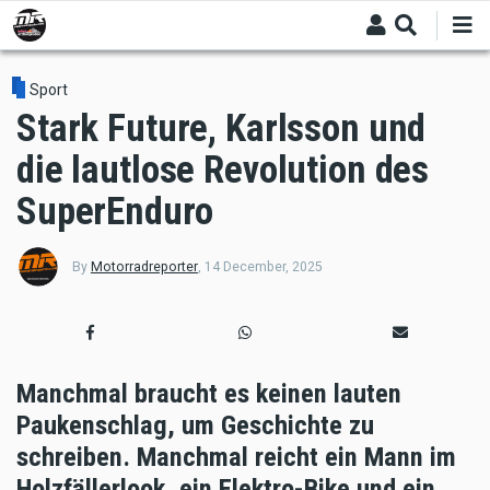
Skip
to
main
content
Sport
Stark Future, Karlsson und
die lautlose Revolution des
SuperEnduro
By
Motorradreporter
,
14 December, 2025
Manchmal braucht es keinen lauten
Paukenschlag, um Geschichte zu
schreiben. Manchmal reicht ein Mann im
Holzfällerlook, ein Elektro-Bike und ein