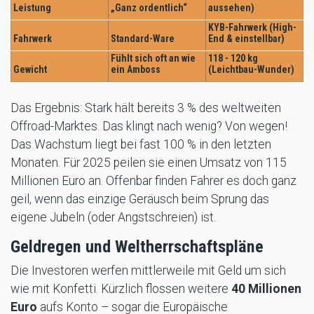
Leistung
„Ganz ordentlich“
aussehen)
KYB-Fahrwerk (High-
Fahrwerk
Standard-Ware
End & einstellbar)
Fühlt sich oft an wie
118 - 120 kg
Gewicht
ein Amboss
(Leichtbau-Wunder)
Das Ergebnis: Stark hält bereits 3 % des weltweiten
Offroad-Marktes. Das klingt nach wenig? Von wegen!
Das Wachstum liegt bei fast 100 % in den letzten
Monaten. Für 2025 peilen sie einen Umsatz von 115
Millionen Euro an. Offenbar finden Fahrer es doch ganz
geil, wenn das einzige Geräusch beim Sprung das
eigene Jubeln (oder Angstschreien) ist.
Geldregen und Weltherrschaftspläne
Die Investoren werfen mittlerweile mit Geld um sich
wie mit Konfetti. Kürzlich flossen weitere
40 Millionen
Euro
aufs Konto – sogar die Europäische