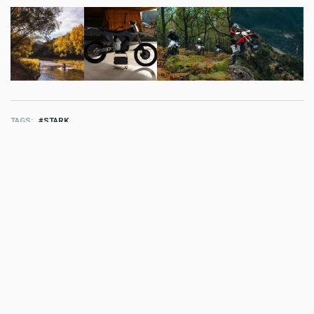
TAGS
STARK
MORE STROMBIKE
Strombike
Voldt Ladekabel für für sicheres
und kraftvolles Laden
Jul 05 2026 - 3:39pm
,
by
MR Presse