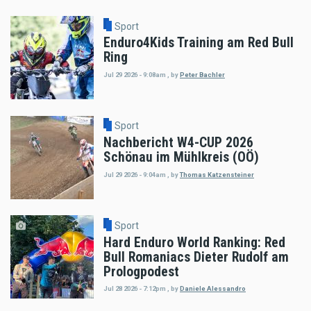
Sport
Enduro4Kids Training am Red Bull
Ring
Jul 29 2026 - 9:08am
,
by
Peter Bachler
Sport
Nachbericht W4-CUP 2026
Schönau im Mühlkreis (OÖ)
Jul 29 2026 - 9:04am
,
by
Thomas Katzensteiner
Sport
Hard Enduro World Ranking: Red
Bull Romaniacs Dieter Rudolf am
Prologpodest
Jul 28 2026 - 7:12pm
,
by
Daniele Alessandro