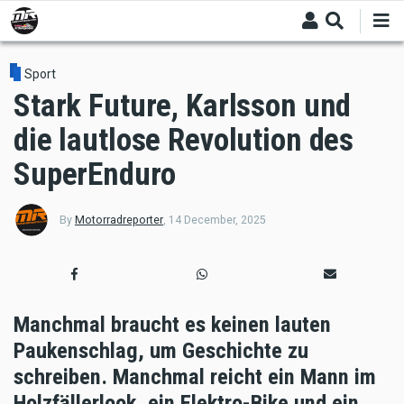
Skip
to
main
content
Sport
Stark Future, Karlsson und
die lautlose Revolution des
SuperEnduro
By
Motorradreporter
,
14 December, 2025
Manchmal braucht es keinen lauten
Paukenschlag, um Geschichte zu
schreiben. Manchmal reicht ein Mann im
Holzfällerlook, ein Elektro-Bike und ein