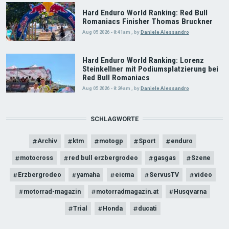
Hard Enduro World Ranking: Red Bull
Romaniacs Finisher Thomas Bruckner
Aug 05 2026 - 8:41am
,
by
Daniele Alessandro
Hard Enduro World Ranking: Lorenz
Steinkellner mit Podiumsplatzierung bei
Red Bull Romaniacs
Aug 05 2026 - 8:24am
,
by
Daniele Alessandro
SCHLAGWORTE
Archiv
ktm
motogp
Sport
enduro
motocross
red bull erzbergrodeo
gasgas
Szene
Erzbergrodeo
yamaha
eicma
ServusTV
video
motorrad-magazin
motorradmagazin.at
Husqvarna
Trial
Honda
ducati