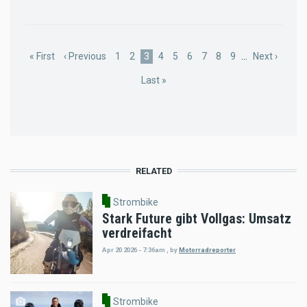
Pagination
First
« First
Previous
‹ Previous
Page
1
Page
2
Current
3
Page
4
Page
5
Page
6
Page
7
Page
8
Page
9
…
Next
Next ›
page
page
page
page
Last
Last »
page
RELATED
Strombike
Stark Future gibt Vollgas: Umsatz
verdreifacht
Apr 20 2026 - 7:36am
,
by
Motorradreporter
Strombike