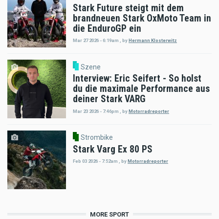
Stark Future steigt mit dem
brandneuen Stark OxMoto Team in
die EnduroGP ein
Mar 27 2026 - 6:19am
,
by
Hermann Klosterwitz
Szene
Interview: Eric Seifert - So holst
du die maximale Performance aus
deiner Stark VARG
Mar 23 2026 - 7:46pm
,
by
Motorradreporter
Strombike
Stark Varg Ex 80 PS
Feb 03 2026 - 7:52am
,
by
Motorradreporter
MORE SPORT