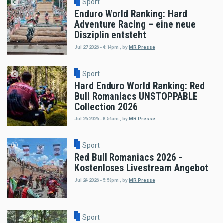
Sport
Enduro World Ranking: Hard
Adventure Racing – eine neue
Disziplin entsteht
Jul 27 2026 - 4:14pm
,
by
MR Presse
Sport
Hard Enduro World Ranking: Red
Bull Romaniacs UNSTOPPABLE
Collection 2026
Jul 26 2026 - 8:56am
,
by
MR Presse
Sport
Red Bull Romaniacs 2026 -
Kostenloses Livestream Angebot
Jul 24 2026 - 5:58pm
,
by
MR Presse
Sport