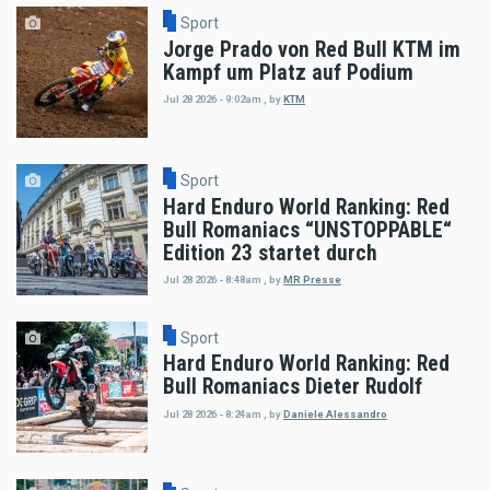
Sport
Jorge Prado von Red Bull KTM im
Kampf um Platz auf Podium
Jul 28 2026 - 9:02am
,
by
KTM
Sport
Hard Enduro World Ranking: Red
Bull Romaniacs “UNSTOPPABLE“
Edition 23 startet durch
Jul 28 2026 - 8:48am
,
by
MR Presse
Sport
Hard Enduro World Ranking: Red
Bull Romaniacs Dieter Rudolf
Jul 28 2026 - 8:24am
,
by
Daniele Alessandro