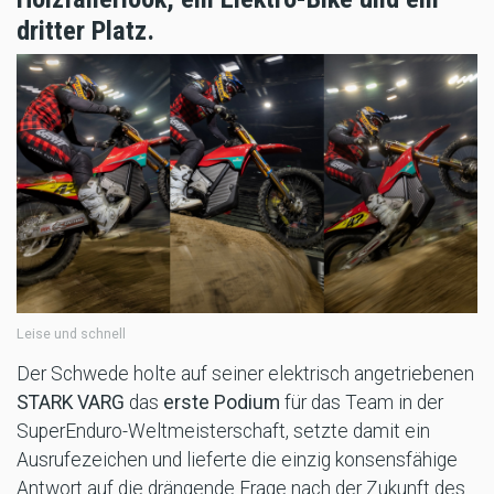
dritter Platz.
Leise und schnell
Der Schwede holte auf seiner elektrisch angetriebenen
STARK VARG
das
erste Podium
für das Team in der
SuperEnduro-Weltmeisterschaft, setzte damit ein
Ausrufezeichen und lieferte die einzig konsensfähige
Antwort auf die drängende Frage nach der Zukunft des