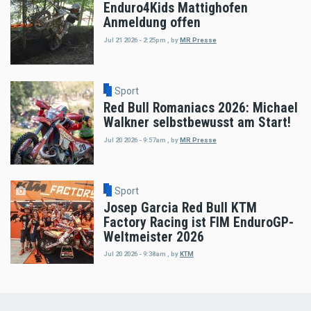
Enduro4Kids Mattighofen
Anmeldung offen
Jul 21 2026 - 2:25pm
,
by
MR Presse
Sport
Red Bull Romaniacs 2026: Michael
Walkner selbstbewusst am Start!
Jul 20 2026 - 9:57am
,
by
MR Presse
Sport
Josep Garcia Red Bull KTM
Factory Racing ist FIM EnduroGP-
Weltmeister 2026
Jul 20 2026 - 9:38am
,
by
KTM