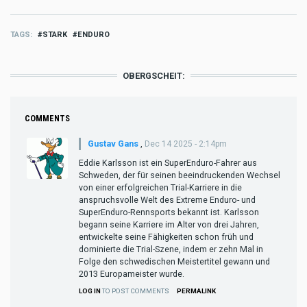
TAGS
STARK
ENDURO
OBERGSCHEIT:
COMMENTS
Gustav Gans
,
Dec 14 2025 - 2:14pm
Eddie Karlsson ist ein SuperEnduro-Fahrer aus
Schweden, der für seinen beeindruckenden Wechsel
von einer erfolgreichen Trial-Karriere in die
anspruchsvolle Welt des Extreme Enduro- und
SuperEnduro-Rennsports bekannt ist. Karlsson
begann seine Karriere im Alter von drei Jahren,
entwickelte seine Fähigkeiten schon früh und
dominierte die Trial-Szene, indem er zehn Mal in
Folge den schwedischen Meistertitel gewann und
2013 Europameister wurde.
LOG IN
TO POST COMMENTS
PERMALINK