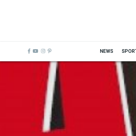
Skip
to
main
content
NEWS
SPOR