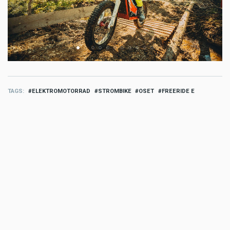
TAGS
ELEKTROMOTORRAD
STROMBIKE
OSET
FREERIDE E
MORE STROMBIKE
Strombike
Voldt Ladekabel für für sicheres
und kraftvolles Laden
Jul 05 2026 - 3:39pm
,
by
MR Presse