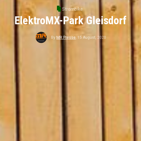
Strombike
ElektroMX-Park Gleisdorf
By
MR Presse
,
15 August, 2020