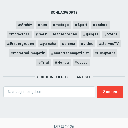
SCHLAGWORTE
Archiv
ktm
motogp
Sport
enduro
motocross
red bull erzbergrodeo
gasgas
Szene
Erzbergrodeo
yamaha
eicma
video
ServusTV
motorrad-magazin
motorradmagazin.at
Husqvarna
Trial
Honda
ducati
SUCHE IN ÜBER 12.000 ARTIKEL
Search
MR © 2026