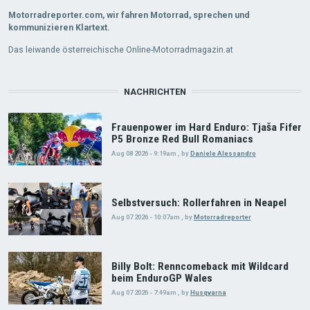
Motorradreporter.com, wir fahren Motorrad, sprechen und
kommunizieren Klartext.
Das leiwande österreichische Online-Motorradmagazin.at
NACHRICHTEN
Frauenpower im Hard Enduro: Tjaša Fifer
P5 Bronze Red Bull Romaniacs
Aug 08 2026 - 9:19am
,
by
Daniele Alessandro
Selbstversuch: Rollerfahren in Neapel
Aug 07 2026 - 10:07am
,
by
Motorradreporter
Billy Bolt: Renncomeback mit Wildcard
beim EnduroGP Wales
Aug 07 2026 - 7:49am
,
by
Husqvarna