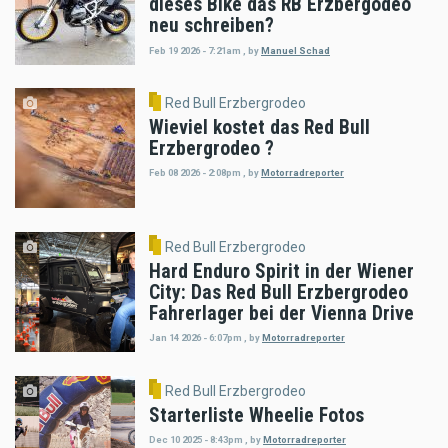
dieses Bike das RB Erzbergodeo
neu schreiben?
Feb 19 2026 - 7:21am
,
by
Manuel Schad
Red Bull Erzbergrodeo
Wieviel kostet das Red Bull
Erzbergrodeo ?
Feb 08 2026 - 2:08pm
,
by
Motorradreporter
Red Bull Erzbergrodeo
Hard Enduro Spirit in der Wiener
City: Das Red Bull Erzbergrodeo
Fahrerlager bei der Vienna Drive
Jan 14 2026 - 6:07pm
,
by
Motorradreporter
Red Bull Erzbergrodeo
Starterliste Wheelie Fotos
Dec 10 2025 - 8:43pm
,
by
Motorradreporter