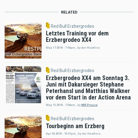
RELATED
Red Bull Erzbergrodeo
Letztes Training vor dem
Erzbergrodeo XX4
May 17 2018 - 7:46pm
,
by
der Hoatfora
Red Bull Erzbergrodeo
Erzbergrodeo XX4 am Sonntag 3.
Juni mit Dakarsieger Stephane
Peterhansl und Matthias Walkner
vor dem Start in der Action Arena
May 15 2018 - 7:08am
,
by
MR Presse
Red Bull Erzbergrodeo
Tourbeginn am Erzberg
Apr 06 2018 - 10:41pm
,
by
der Hoatfora