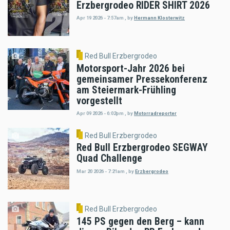
Erzbergrodeo RIDER SHIRT 2026
Apr 19 2026 - 7:57am
,
by
Hermann Klosterwitz
Red Bull Erzbergrodeo
Motorsport-Jahr 2026 bei
gemeinsamer Pressekonferenz
am Steiermark-Frühling
vorgestellt
Apr 09 2026 - 6:02pm
,
by
Motorradreporter
Red Bull Erzbergrodeo
Red Bull Erzbergrodeo SEGWAY
Quad Challenge
Mar 20 2026 - 7:21am
,
by
Erzbergrodeo
Red Bull Erzbergrodeo
145 PS gegen den Berg – kann