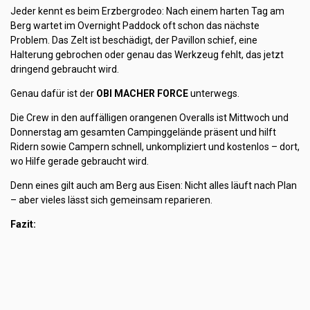
Jeder kennt es beim Erzbergrodeo: Nach einem harten Tag am
Berg wartet im Overnight Paddock oft schon das nächste
Problem. Das Zelt ist beschädigt, der Pavillon schief, eine
Halterung gebrochen oder genau das Werkzeug fehlt, das jetzt
dringend gebraucht wird.
Genau dafür ist der
OBI MACHER FORCE
unterwegs.
Die Crew in den auffälligen orangenen Overalls ist Mittwoch und
Donnerstag am gesamten Campinggelände präsent und hilft
Ridern sowie Campern schnell, unkompliziert und kostenlos – dort,
wo Hilfe gerade gebraucht wird.
Denn eines gilt auch am Berg aus Eisen: Nicht alles läuft nach Plan
– aber vieles lässt sich gemeinsam reparieren.
Fazit:
Wer am Erzberg unterwegs ist, sollte jedenfalls in der OBI
MACHER AREA vorbeischauen. Denn wenn am Berg aus Eisen
improvisiert, gebaut oder gerettet werden muss, gilt mehr denn je:
Alles machbar – OBI hat, was du brauchst!