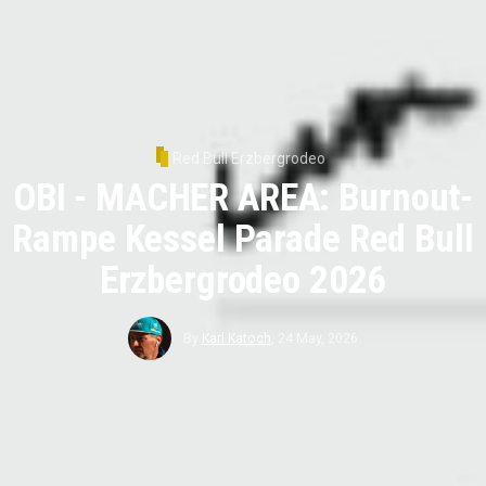
Red Bull Erzbergrodeo
OBI - MACHER AREA: Burnout-
Rampe Kessel Parade Red Bull
Erzbergrodeo 2026
By
Karl Katoch
,
24 May, 2026