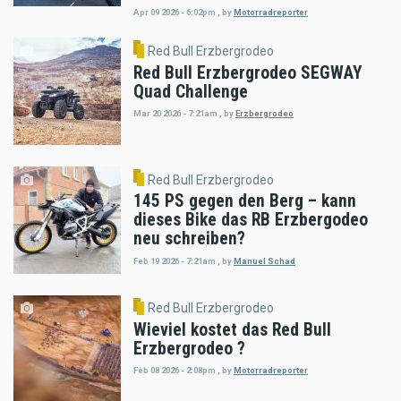
Apr 09 2026 - 6:02pm
,
by
Motorradreporter
Red Bull Erzbergrodeo
Red Bull Erzbergrodeo SEGWAY
Quad Challenge
Mar 20 2026 - 7:21am
,
by
Erzbergrodeo
Red Bull Erzbergrodeo
145 PS gegen den Berg – kann
dieses Bike das RB Erzbergodeo
neu schreiben?
Feb 19 2026 - 7:21am
,
by
Manuel Schad
Red Bull Erzbergrodeo
Wieviel kostet das Red Bull
Erzbergrodeo ?
Feb 08 2026 - 2:08pm
,
by
Motorradreporter