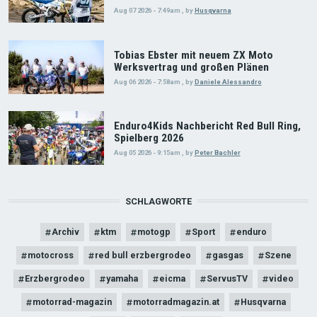
Aug 07 2026 - 7:49am
,
by
Husqvarna
Tobias Ebster mit neuem ZX Moto
Werksvertrag und großen Plänen
Aug 06 2026 - 7:58am
,
by
Daniele Alessandro
Enduro4Kids Nachbericht Red Bull Ring,
Spielberg 2026
Aug 05 2026 - 9:15am
,
by
Peter Bachler
SCHLAGWORTE
Archiv
ktm
motogp
Sport
enduro
motocross
red bull erzbergrodeo
gasgas
Szene
Erzbergrodeo
yamaha
eicma
ServusTV
video
motorrad-magazin
motorradmagazin.at
Husqvarna