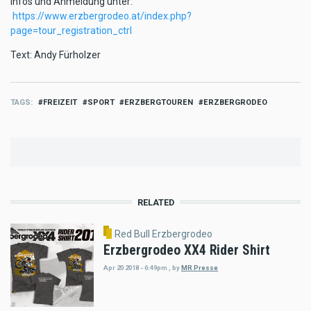
Infos und Anmeldung unter:
https://www.erzbergrodeo.at/index.php?
page=tour_registration_ctrl
Text: Andy Fürholzer
TAGS
FREIZEIT
SPORT
ERZBERGTOUREN
ERZBERGRODEO
RELATED
Red Bull Erzbergrodeo
Erzbergrodeo XX4 Rider Shirt
Apr 20 2018 - 6:49pm
,
by
MR Presse