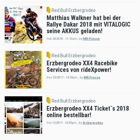
Red Bull Erzbergrodeo
Matthias Walkner hat bei der
Rallye Dakar 2018 mit VITALOGIC
seine AKKUS geladen!
Feb 22 2018 - 11:15am
,
by
MR Presse
Red Bull Erzbergrodeo
Erzbergrodeo XX4 Racebike
Services von rideXpower!
Dec 02 2017 - 12:55pm
,
by
MR Presse
Red Bull Erzbergrodeo
Erzbergrodeo XX4 Ticket`s 2018
online bestellbar!
Oct 12 2017 - 10:05pm
,
by
Erzbergrodeo