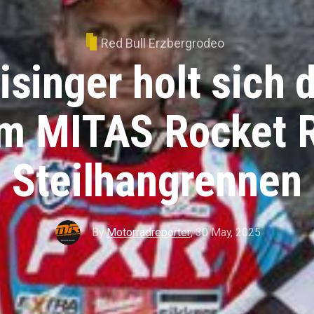
Red Bull Erzbergrodeo
isinger holt sich 
m MITAS Rocket 
Steilhangrennen
By
Motorradreporter
,
30 May, 2025