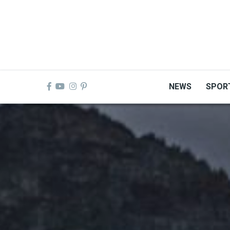
Skip
to
main
content
NEWS
SPOR