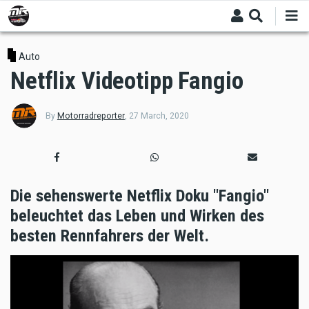
Skip
to
main
content
Auto
Netflix Videotipp Fangio
By
Motorradreporter
,
27 March, 2020
Die sehenswerte Netflix Doku "Fangio"
beleuchtet das Leben und Wirken des
besten Rennfahrers der Welt.