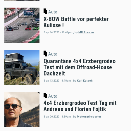
Auto
X-BOW Battle vor perfekter
Kulisse !
Sep 14 2020 - 10:41pm
,
by
MR Presse
Auto
Quarantäne 4x4 Erzbergrodeo
Test mit dem Offroad-House
Dachzelt
Sep 13 2020 - 8:48pm
,
by
Karl Katoch
Auto
4x4 Erzbergrodeo Test Tag mit
Andreas und Florian Fojtik
Sep 06 2020 - 8:39am
,
by
Motorradreporter