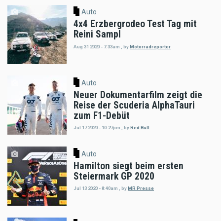
Auto
4x4 Erzbergrodeo Test Tag mit
Reini Sampl
Aug 31 2020 - 7:33am
,
by
Motorradreporter
Auto
Neuer Dokumentarfilm zeigt die
Reise der Scuderia AlphaTauri
zum F1-Debüt
Jul 17 2020 - 10:27pm
,
by
Red Bull
Auto
Hamilton siegt beim ersten
Steiermark GP 2020
Jul 13 2020 - 8:40am
,
by
MR Presse