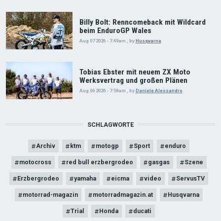
Billy Bolt: Renncomeback mit Wildcard
beim EnduroGP Wales
Aug 07 2026 - 7:49am
,
by
Husqvarna
Tobias Ebster mit neuem ZX Moto
Werksvertrag und großen Plänen
Aug 06 2026 - 7:58am
,
by
Daniele Alessandro
SCHLAGWORTE
Archiv
ktm
motogp
Sport
enduro
motocross
red bull erzbergrodeo
gasgas
Szene
Erzbergrodeo
yamaha
eicma
video
ServusTV
motorrad-magazin
motorradmagazin.at
Husqvarna
Trial
Honda
ducati