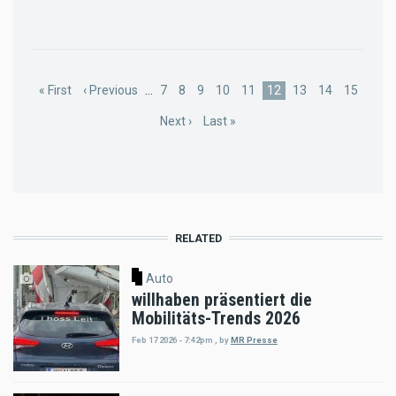
Pagination
First
« First
Previous
‹ Previous
…
Page
7
Page
8
Page
9
Page
10
Page
11
Current
12
Page
13
Page
14
Page
15
page
page
page
Next
Next ›
Last
Last »
page
page
RELATED
Auto
willhaben präsentiert die
Mobilitäts-Trends 2026
Feb 17 2026 - 7:42pm
,
by
MR Presse