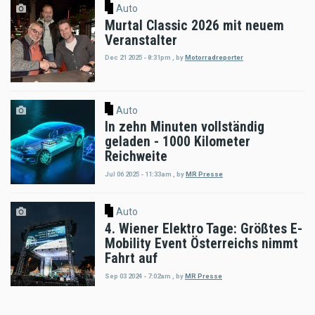
Auto
Murtal Classic 2026 mit neuem
Veranstalter
Dec 21 2025 - 8:31pm
,
by
Motorradreporter
Auto
In zehn Minuten vollständig
geladen - 1000 Kilometer
Reichweite
Jul 06 2025 - 11:33am
,
by
MR Presse
Auto
4. Wiener Elektro Tage: Größtes E-
Mobility Event Österreichs nimmt
Fahrt auf
Sep 03 2024 - 7:02am
,
by
MR Presse