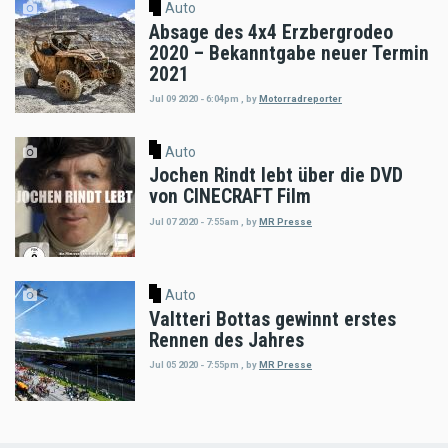
Auto
Absage des 4x4 Erzbergrodeo
2020 – Bekanntgabe neuer Termin
2021
Jul 09 2020 - 6:04pm
,
by
Motorradreporter
Auto
Jochen Rindt lebt über die DVD
von CINECRAFT Film
Jul 07 2020 - 7:55am
,
by
MR Presse
Auto
Valtteri Bottas gewinnt erstes
Rennen des Jahres
Jul 05 2020 - 7:55pm
,
by
MR Presse