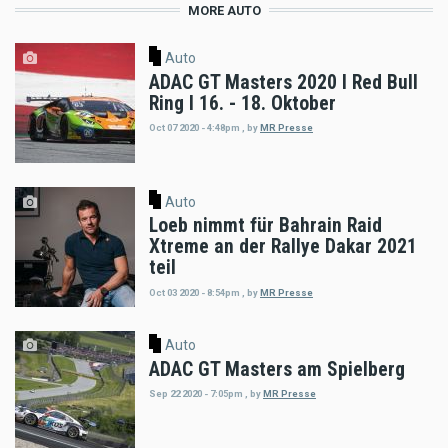
MORE AUTO
Auto
ADAC GT Masters 2020 l Red Bull
Ring l 16. - 18. Oktober
Oct 07 2020 - 4:48pm
,
by
MR Presse
Auto
Loeb nimmt für Bahrain Raid
Xtreme an der Rallye Dakar 2021
teil
Oct 03 2020 - 8:54pm
,
by
MR Presse
Auto
ADAC GT Masters am Spielberg
Sep 22 2020 - 7:05pm
,
by
MR Presse