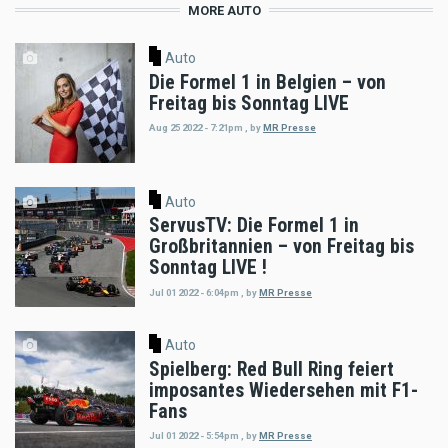
MORE AUTO
Auto
Die Formel 1 in Belgien – von
Freitag bis Sonntag LIVE
Aug 25 2022 - 7:21pm
,
by
MR Presse
Auto
ServusTV: Die Formel 1 in
Großbritannien – von Freitag bis
Sonntag LIVE !
Jul 01 2022 - 6:04pm
,
by
MR Presse
Auto
Spielberg: Red Bull Ring feiert
imposantes Wiedersehen mit F1-
Fans
Jul 01 2022 - 5:54pm
,
by
MR Presse