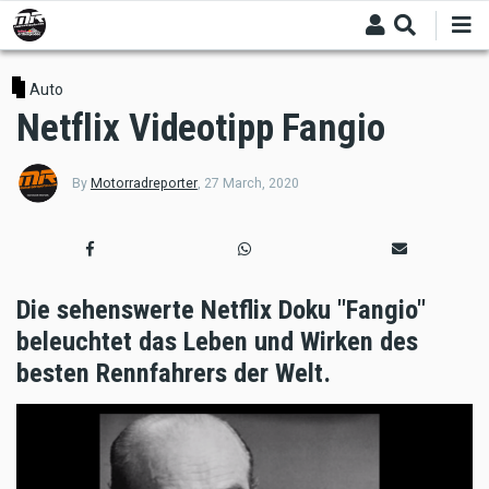
Skip
to
main
content
Auto
Netflix Videotipp Fangio
By
Motorradreporter
,
27 March, 2020
Die sehenswerte Netflix Doku "Fangio"
beleuchtet das Leben und Wirken des
besten Rennfahrers der Welt.