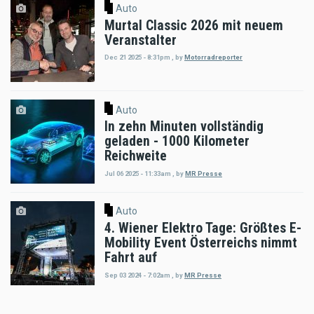
Auto
Murtal Classic 2026 mit neuem
Veranstalter
Dec 21 2025 - 8:31pm
,
by
Motorradreporter
Auto
In zehn Minuten vollständig
geladen - 1000 Kilometer
Reichweite
Jul 06 2025 - 11:33am
,
by
MR Presse
Auto
4. Wiener Elektro Tage: Größtes E-
Mobility Event Österreichs nimmt
Fahrt auf
Sep 03 2024 - 7:02am
,
by
MR Presse