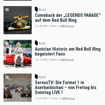
Auto
Comeback der „LEGENDS PARADE“
auf dem Red Bull Ring
Jun 28 2022 - 9:30am
,
by
MR Presse
Auto
Austrian Historic am Red Bull Ring
begeistert Fans
Jun 14 2022 - 6:42pm
,
by
MR Presse
Auto
ServusTV: Die Formel 1 in
Aserbaidschan – von Freitag bis
Sonntag LIVE !
Jun 09 2022 - 11:31pm
,
by
MR Presse