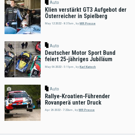
Auto
Klien verstärkt GT3 Aufgebot der
Österreicher in Spielberg
May 12 2022 - 8:37am
,
by
MR Presse
Auto
Deutscher Motor Sport Bund
feiert 25-jähriges Jubiläum
May 06 2022 - 5:11pm
,
by
Karl Katoch
Auto
Rallye-Kroatien-Führender
Rovanperä unter Druck
Apr 26 2022 - 7:22am
,
by
MR Presse