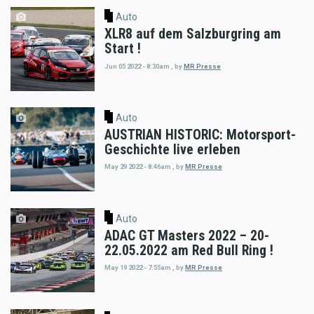
Auto
XLR8 auf dem Salzburgring am
Start !
Jun 05 2022 - 8:30am
,
by
MR Presse
Auto
AUSTRIAN HISTORIC: Motorsport-
Geschichte live erleben
May 29 2022 - 8:46am
,
by
MR Presse
Auto
ADAC GT Masters 2022 – 20-
22.05.2022 am Red Bull Ring !
May 19 2022 - 7:55am
,
by
MR Presse