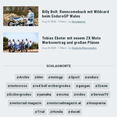
Billy Bolt: Renncomeback mit Wildcard
beim EnduroGP Wales
Aug 07 2026 - 7:49am
,
by
Husqvarna
Tobias Ebster mit neuem ZX Moto
Werksvertrag und großen Plänen
Aug 06 2026 - 7:58am
,
by
Daniele Alessandro
SCHLAGWORTE
Archiv
ktm
motogp
Sport
enduro
motocross
red bull erzbergrodeo
gasgas
Szene
Erzbergrodeo
yamaha
eicma
video
ServusTV
motorrad-magazin
motorradmagazin.at
Husqvarna
Trial
Honda
ducati