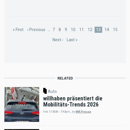
Pagination
First
« First
Previous
‹ Previous
…
Page
7
Page
8
Page
9
Page
10
Page
11
Page
12
Current
13
Page
14
Page
15
page
page
page
Next
Next ›
Last
Last »
page
page
RELATED
Auto
willhaben präsentiert die
Mobilitäts-Trends 2026
Feb 17 2026 - 7:42pm
,
by
MR Presse