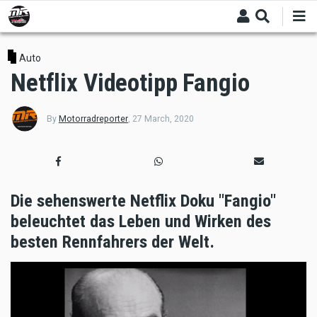
Skip
to
main
content
Auto
Netflix Videotipp Fangio
By
Motorradreporter
,
27 March, 2020
Die sehenswerte Netflix Doku "Fangio"
beleuchtet das Leben und Wirken des
besten Rennfahrers der Welt.