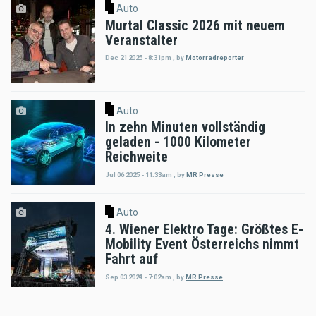
Auto
Murtal Classic 2026 mit neuem
Veranstalter
Dec 21 2025 - 8:31pm
,
by
Motorradreporter
Auto
In zehn Minuten vollständig
geladen - 1000 Kilometer
Reichweite
Jul 06 2025 - 11:33am
,
by
MR Presse
Auto
4. Wiener Elektro Tage: Größtes E-
Mobility Event Österreichs nimmt
Fahrt auf
Sep 03 2024 - 7:02am
,
by
MR Presse