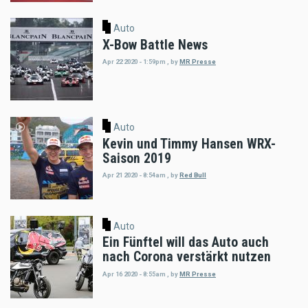
Auto
X-Bow Battle News
Apr 22 2020 - 1:59pm
,
by
MR Presse
Auto
Kevin und Timmy Hansen WRX-
Saison 2019
Apr 21 2020 - 8:54am
,
by
Red Bull
Auto
Ein Fünftel will das Auto auch
nach Corona verstärkt nutzen
Apr 16 2020 - 8:55am
,
by
MR Presse