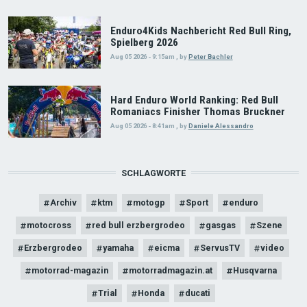
Enduro4Kids Nachbericht Red Bull Ring,
Spielberg 2026
Aug 05 2026 - 9:15am
,
by
Peter Bachler
Hard Enduro World Ranking: Red Bull
Romaniacs Finisher Thomas Bruckner
Aug 05 2026 - 8:41am
,
by
Daniele Alessandro
SCHLAGWORTE
Archiv
ktm
motogp
Sport
enduro
motocross
red bull erzbergrodeo
gasgas
Szene
Erzbergrodeo
yamaha
eicma
ServusTV
video
motorrad-magazin
motorradmagazin.at
Husqvarna
Trial
Honda
ducati