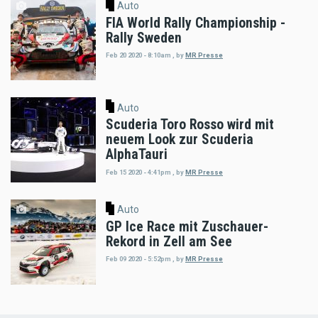
Auto
FIA World Rally Championship -
Rally Sweden
Feb 20 2020 - 8:10am
,
by
MR Presse
Auto
Scuderia Toro Rosso wird mit
neuem Look zur Scuderia
AlphaTauri
Feb 15 2020 - 4:41pm
,
by
MR Presse
Auto
GP Ice Race mit Zuschauer-
Rekord in Zell am See
Feb 09 2020 - 5:52pm
,
by
MR Presse