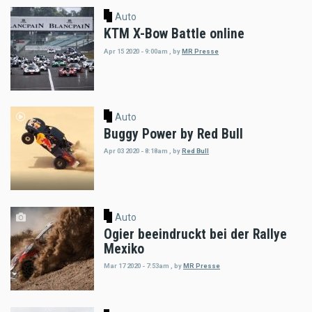
Auto
KTM X-Bow Battle online
Apr 15 2020 - 9:00am
,
by
MR Presse
Auto
Buggy Power by Red Bull
Apr 03 2020 - 8:18am
,
by
Red Bull
Auto
Ogier beeindruckt bei der Rallye
Mexiko
Mar 17 2020 - 7:53am
,
by
MR Presse