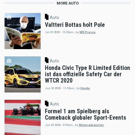
MORE AUTO
Auto
Valtteri Bottas holt Pole
Jul 05 2020 - 10:23am
,
by
MR Presse
Auto
Honda Civic Type R Limited Edition
ist das offizielle Safety Car der
WTCR 2020
Jun 30 2020 - 11:49pm
,
by
Honda
Auto
Formel 1 am Spielberg als
Comeback globaler Sport-Events
Jun 03 2020 - 8:09am
,
by
Motorradreporter