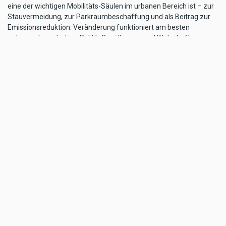
eine der wichtigen Mobilitäts-Säulen im urbanen Bereich ist – zur
Stauvermeidung, zur Parkraumbeschaffung und als Beitrag zur
Emissionsreduktion. Veränderung funktioniert am besten
miteinander – dort wo Politik, Bevölkerung und Wirtschaft
gemeinsam auf Augenhöhe an einem Tisch diskutieren, dort kann
ein optimaler Interessensausgleich erfolgen und eine innovative
Lösung gefunden werden,“ so Munk abschließend.
Überblick:
Die Förderung für die L1e und L3e Kategorie 2021 stellt sich
wie folgt dar:
L1e: 350 Euro Importeur/ 450 Euro Bund = gesamt 800 Euro
L3e: 500 Euro Importeur/ 700 Euro Bund = gesamt 1200 Euro
Link zum Antrag:
www.umweltfoerderung.at
Text: Arge 2Rad
TAGS
ARGE2RAD
ELEKTROMOTORRAD