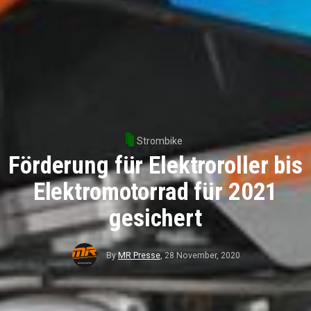
Strombike
Förderung für Elektroroller bis
Elektromotorrad für 2021
gesichert
By
MR Presse
,
28 November, 2020