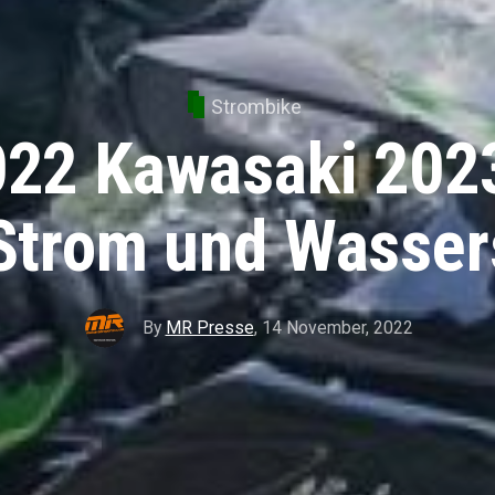
Strombike
22 Kawasaki 2023
Strom und Wasser
By
MR Presse
,
14 November, 2022