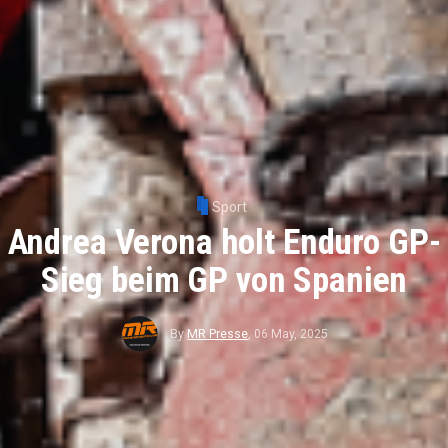
Sport
Andrea Verona holt Enduro GP-
Sieg beim GP von Spanien
By
MR Presse
,
06 May, 2025