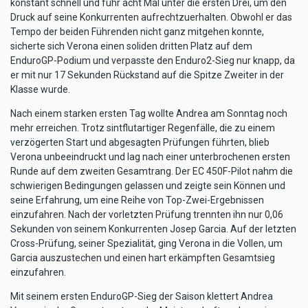
konstant schnell und fuhr acht Mal unter die ersten Drei, um den
Druck auf seine Konkurrenten aufrechtzuerhalten. Obwohl er das
Tempo der beiden Führenden nicht ganz mitgehen konnte,
sicherte sich Verona einen soliden dritten Platz auf dem
EnduroGP-Podium und verpasste den Enduro2-Sieg nur knapp, da
er mit nur 17 Sekunden Rückstand auf die Spitze Zweiter in der
Klasse wurde.
Nach einem starken ersten Tag wollte Andrea am Sonntag noch
mehr erreichen. Trotz sintflutartiger Regenfälle, die zu einem
verzögerten Start und abgesagten Prüfungen führten, blieb
Verona unbeeindruckt und lag nach einer unterbrochenen ersten
Runde auf dem zweiten Gesamtrang. Der EC 450F-Pilot nahm die
schwierigen Bedingungen gelassen und zeigte sein Können und
seine Erfahrung, um eine Reihe von Top-Zwei-Ergebnissen
einzufahren. Nach der vorletzten Prüfung trennten ihn nur 0,06
Sekunden von seinem Konkurrenten Josep Garcia. Auf der letzten
Cross-Prüfung, seiner Spezialität, ging Verona in die Vollen, um
Garcia auszustechen und einen hart erkämpften Gesamtsieg
einzufahren.
Mit seinem ersten EnduroGP-Sieg der Saison klettert Andrea