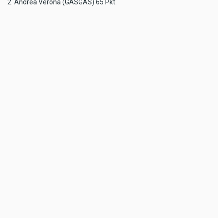
2. Andrea Verona (GASGAS) 65 Pkt.
3. Zach Pichon (TM) 56 Pkt.
Enduro2
1. Zach Pichon (TM) 71 Pkt.
2. Andrea Verona (GASGAS) 69 Pkt.
3. Nathan Watson (Beta) 57 Pkt.
TAGS
ANDREA
GASGAS
MOTORRADMAGAZIN.AT
MOTORRAD-
VERONA
MAGAZIN
MORE SPORT