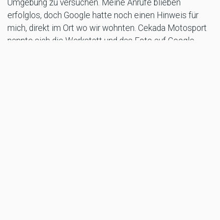
Umgebung zu versuchen. Meine Anrufe blieben
erfolglos, doch Google hatte noch einen Hinweis für
mich, direkt im Ort wo wir wohnten. Cekada Motosport
nannte sich die Werkstatt und das Foto auf Google
zeigte ein Einfamilienhaus. Ich rief die Nummer an,
versuchte mittels Übersetzer mein Problem zu
schildern, der Mann am anderen Ende der Leitung
meinte, komm einfach vorbei.
So lernte ich Nik kennen, der Inhaber, selbst
begeisterter Endurofahrer, Erzberg Starter und
Mechaniker von WM-Motocrossteams und um 20:00
Uhr wurde noch an einer aufgemotzten KTM
Supermoto einer slowenischen Schönheit gearbeitet,
die mit ihrem Freund aus Laibach gekommen war. Ich
bekam erstmals ein kaltes Bier und dann suchte Nik in
seinen Schraubenvorräten nach der passenden
Steuerkopfmutter. Er demontierte sogar eine von