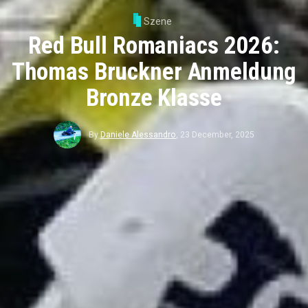
Szene
Red Bull Romaniacs 2026:
Thomas Bruckner Anmeldung
Bronze Klasse
By
Daniele Alessandro
,
23 December, 2025