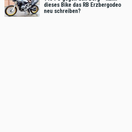
dieses Bike das RB Erzbergodeo
neu schreiben?
Feb 19 2026 - 7:21am
,
by
Manuel Schad
Red Bull Erzbergrodeo
Wieviel kostet das Red Bull
Erzbergrodeo ?
Feb 08 2026 - 2:08pm
,
by
Motorradreporter
Red Bull Erzbergrodeo
Hard Enduro Spirit in der Wiener
City: Das Red Bull Erzbergrodeo
Fahrerlager bei der Vienna Drive
Jan 14 2026 - 6:07pm
,
by
Motorradreporter
Red Bull Erzbergrodeo
Starterliste Wheelie Fotos