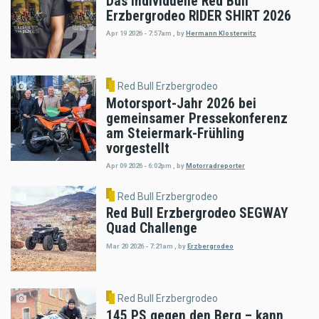
Das individuelle Red Bull
Erzbergrodeo RIDER SHIRT 2026
Apr 19 2026 - 7:57am
,
by
Hermann Klosterwitz
Red Bull Erzbergrodeo
Motorsport-Jahr 2026 bei
gemeinsamer Pressekonferenz
am Steiermark-Frühling
vorgestellt
Apr 09 2026 - 6:02pm
,
by
Motorradreporter
Red Bull Erzbergrodeo
Red Bull Erzbergrodeo SEGWAY
Quad Challenge
Mar 20 2026 - 7:21am
,
by
Erzbergrodeo
Red Bull Erzbergrodeo
145 PS gegen den Berg – kann