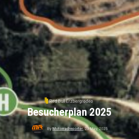
Red Bull Erzbergrodeo
Besucherplan 2025
By
Motorradreporter
,
23 May, 2025