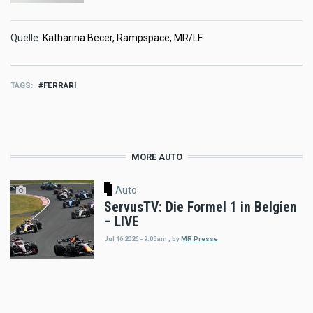
Quelle:
Katharina Becer, Rampspace, MR/LF
TAGS
FERRARI
MORE AUTO
Auto
ServusTV: Die Formel 1 in Belgien
– LIVE
Jul 16 2026 - 9:05am
,
by
MR Presse
Auto
Startschuss für F1 Pit Lane Walk