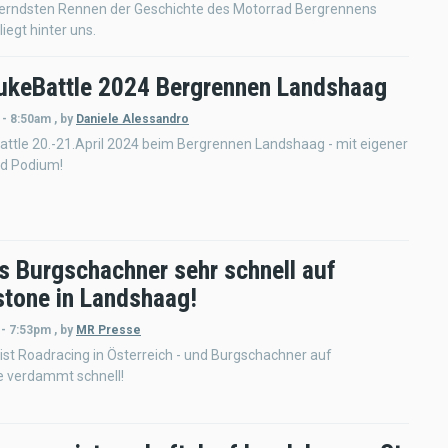
erndsten Rennen der Geschichte des Motorrad Bergrennens
iegt hinter uns.
keBattle 2024 Bergrennen Landshaag
 - 8:50am
,
by
Daniele Alessandro
ttle 20.-21.April 2024 beim Bergrennen Landshaag - mit eigener
d Podium!
s Burgschachner sehr schnell auf
stone in Landshaag!
 - 7:53pm
,
by
MR Presse
st Roadracing in Österreich - und Burgschachner auf
e verdammt schnell!