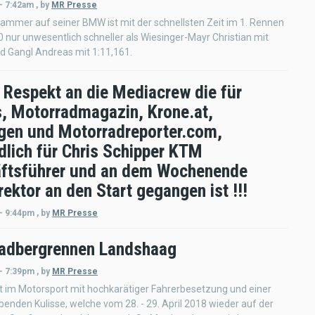
- 7:42am
,
by
MR Presse
mmer auf seiner BMW ist mit der schnellsten Zeit im 1. Rennen
0 nur unwesentlich schneller als Wiesinger-Mayr Christian mit
d Gangl Andreas mit 1:11,161.
 Respekt an die Mediacrew die für
, Motorradmagazin, Krone.at,
gen und Motorradreporter.com,
dlich für Chris Schipper KTM
ftsführer und an dem Wochenende
ektor an den Start gegangen ist !!!
 - 9:44pm
,
by
MR Presse
adbergrennen Landshaag
 - 7:39pm
,
by
MR Presse
ht im Motorsport mit hochkarätiger Fahrerbesetzung und einer
nden Kulisse, welche vom 28. - 29. April 2018 wieder auf der