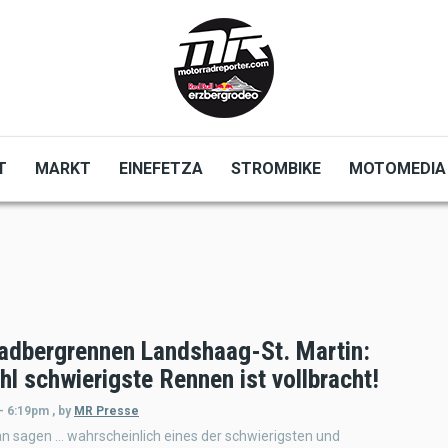
T
MARKT
EINEFETZA
STROMBIKE
MOTOMEDIA
adbergrennen Landshaag-St. Martin:
l schwierigste Rennen ist vollbracht!
 - 6:19pm
,
by
MR Presse
n sagen … wahrscheinlich eines der schwierigsten und