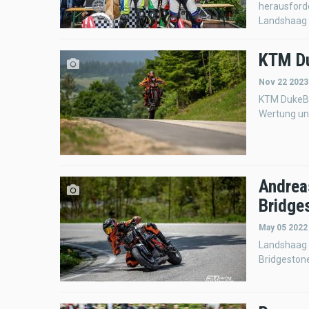
herausford
Landshaag l
KTM Du
Nov 22 2023
KTM DukeBa
Wertung un
Andrea
Bridge
May 05 2022
Landshaag i
Bridgeston