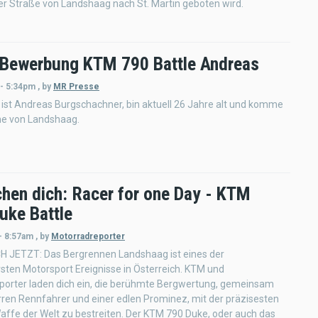
r Straße von Landshaag nach St. Martin geboten wird.
 Bewerbung KTM 790 Battle Andreas
 - 5:34pm
,
by
MR Presse
ist Andreas Burgschachner, bin aktuell 26 Jahre alt und komme
he von Landshaag.
chen dich: Racer for one Day - KTM
uke Battle
- 8:57am
,
by
Motorradreporter
H JETZT: Das Bergrennen Landshaag ist eines der
sten Motorsport Ereignisse in Österreich. KTM und
porter laden dich ein, die berühmte Bergwertung, gemeinsam
rren Rennfahrer und einer edlen Prominez, mit der präzisesten
ffe der Welt zu bestreiten. Der KTM 790 Duke, oder auch das