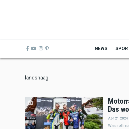
Skip
to
main
content
NEWS
SPOR
landshaag
Motorr
Das woh
Apr 21 2024
Was soll ma