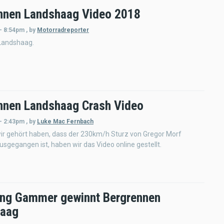
nnen Landshaag Video 2018
 - 8:54pm
,
by
Motorradreporter
Landshaag.
nnen Landshaag Crash Video
 - 2:43pm
,
by
Luke Mac Fernbach
r gehört haben, dass der 230km/h Sturz von Gregor Morf
ausgegangen ist, haben wir das Video online gestellt.
ng Gammer gewinnt Bergrennen
haag