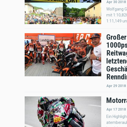
Apr 30 2018 
Wolfgang Ga
mit 1:10,82
1:11,149 un
Großer
1000ps
Reitwa
letzten
Geschä
Renndir
Apr 29 2018
Motorr
Apr 17 2018
Ein Highlig
atemberaube