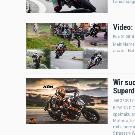
Landshaage
Video:
Feb 01 2018
Mein Name 
aus der Nä
Wir su
Superd
Jan 27 2018 
BEWIRB DIC
spektakulär
Motorradre
mit einem i
Strassen-Wa