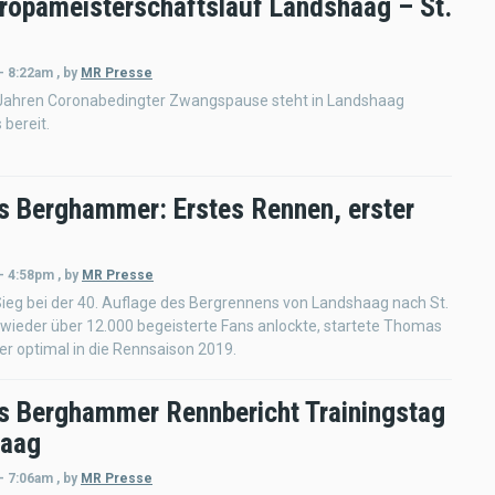
ropameisterschaftslauf Landshaag – St.
- 8:22am
,
by
MR Presse
Jahren Coronabedingter Zwangspause steht in Landshaag
 bereit.
 Berghammer: Erstes Rennen, erster
 - 4:58pm
,
by
MR Presse
ieg bei der 40. Auflage des Bergrennens von Landshaag nach St.
 wieder über 12.000 begeisterte Fans anlockte, startete Thomas
 optimal in die Rennsaison 2019.
 Berghammer Rennbericht Trainingstag
haag
- 7:06am
,
by
MR Presse