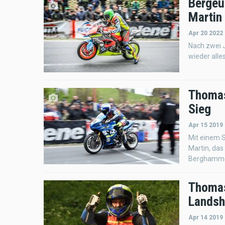
Bergeu
Martin
Apr 20 2022 
Nach zwei 
wieder alles
Thomas
Sieg
Apr 15 2019
Mit einem S
Martin, das
Berghammer
Thomas
Lands
Apr 14 2019 