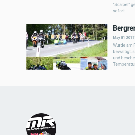
"Scalpel" g
sofort.
Bergre
May 01 2017
Wurde am F
bewältigt, 
und besche
Temperatu