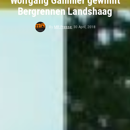
Wolfgang Gammer gewinnt
Bergrennen Landshaag
By
MR Presse
,
30 April, 2018