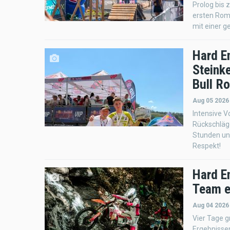
Prolog bis 
ersten Roma
mit einer g
Hard E
Steink
Bull R
Aug 05 2026
Intensive V
Rückschläge
Stunden und
Respekt!
Hard E
Team e
Aug 04 2026
Vier Tage 
Ergebnissen