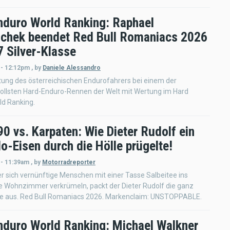
nduro World Ranking: Raphael
schek beendet Red Bull Romaniacs 2026
7 Silver-Klasse
 - 12:12pm
,
by
Daniele Alessandro
tung des österreichischen Endurofahrers bei einem der
ollsten Hard-Enduro-Rennen der Welt mit Wertung im Hard
ld Ranking.
0 vs. Karpaten: Wie Dieter Rudolf ein
o-Eisen durch die Hölle prügelte!
 - 11:39am
,
by
Motorradreporter
 sich vernünftige Menschen mit einer Tasse Salbeitee ins
te Wohnzimmer verkrümeln, packt der Dieter Rudolf die ganz
e aus. Red Bull Romaniacs 2026. Markenclaim: UNSTOPPABLE.
nduro World Ranking: Michael Walkner