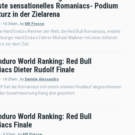
ste sensationelles Romaniacs- Podium
urz in der Zielarena
 - 10:35am
,
by
MR Presse
e Hard Enduro Rennen der Welt, die Red Bull Romaniacs, endete
zburger Hard Enduro Fahrer Michael Walkner mit einer bitteren
rz vor dem Ziel.
nduro World Ranking: Red Bull
acs Dieter Rudolf Finale
 - 10:25am
,
by
Daniele Alessandro
lf hat die Romaniacs mit einem starken Finallauf abgeschlossen
 der Gesamtwertung Rang drei gesichert.
nduro World Ranking: Red Bull
acs Finale
 - 9:57am
,
by
MR Presse