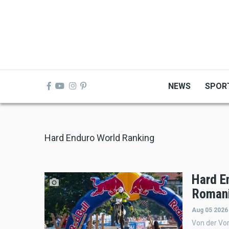
Skip
to
main
content
NEWS
SPOR
Hard Enduro World Ranking
Hard E
Romani
Aug 05 2026
Von der Vor