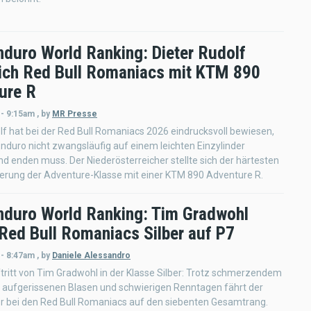
nduro World Ranking: Dieter Rudolf
 sich Red Bull Romaniacs mit KTM 890
ure R
 - 9:15am
,
by
MR Presse
lf hat bei der Red Bull Romaniacs 2026 eindrucksvoll bewiesen,
nduro nicht zwangsläufig auf einem leichten Einzylinder
d enden muss. Der Niederösterreicher stellte sich der härtesten
erung der Adventure-Klasse mit einer KTM 890 Adventure R.
nduro World Ranking: Tim Gradwohl
 Red Bull Romaniacs Silber auf P7
 - 8:47am
,
by
Daniele Alessandro
tritt von Tim Gradwohl in der Klasse Silber: Trotz schmerzendem
, aufgerissenen Blasen und schwierigen Renntagen fährt der
er bei den Red Bull Romaniacs auf den siebenten Gesamtrang.