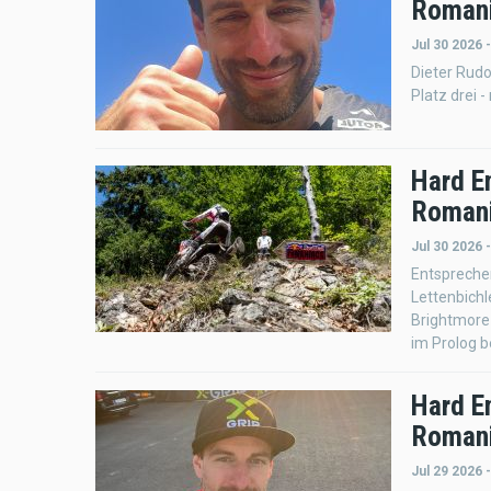
Romani
Jul 30 2026 
Dieter Rudo
Platz drei 
Hard E
Romani
Jul 30 2026 
Entspreche
Lettenbichl
Brightmore
im Prolog b
Hard E
Romani
Jul 29 2026 