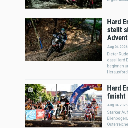
Hard E
stellt
Advent
Aug 04 2026
Dieter Rudo
dass Hard E
beginnen un
Herausford
Hard E
finisht
Aug 04 2026
Starker Auf
Ellenbogen
Österreich