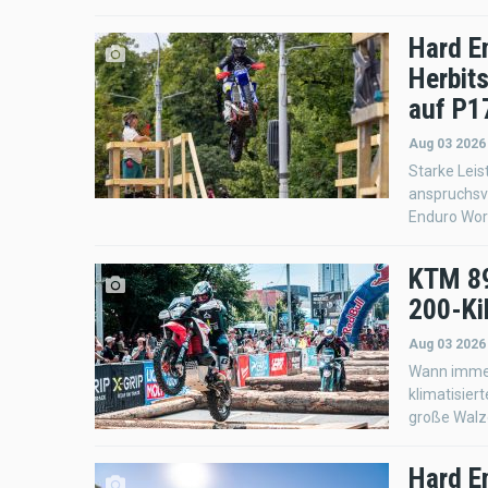
Hard E
Herbit
auf P1
Aug 03 2026
Starke Leis
anspruchsv
Enduro Wor
KTM 89
200-Kil
Aug 03 2026
Wann immer
klimatisier
große Walz
Hard E