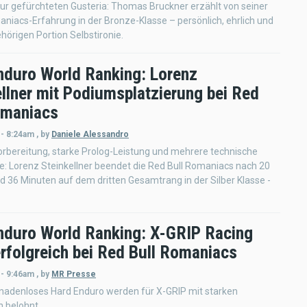
zur gefürchteten Gusteria: Thomas Bruckner erzählt von seiner
niacs-Erfahrung in der Bronze-Klasse – persönlich, ehrlich und
ehörigen Portion Selbstironie.
nduro World Ranking: Lorenz
ellner mit Podiumsplatzierung bei Red
omaniacs
 - 8:24am
,
by
Daniele Alessandro
orbereitung, starke Prolog-Leistung und mehrere technische
: Lorenz Steinkellner beendet die Red Bull Romaniacs nach 20
 36 Minuten auf dem dritten Gesamtrang in der Silber Klasse -
nduro World Ranking: X-GRIP Racing
rfolgreich bei Red Bull Romaniacs
 - 9:46am
,
by
MR Presse
gnadenloses Hard Enduro werden für X-GRIP mit starken
 belohnt.