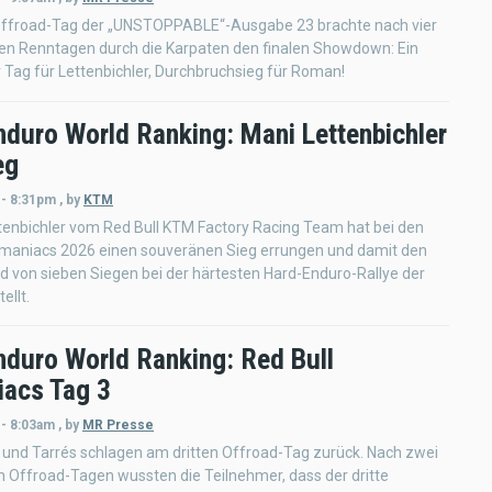
 Offroad-Tag der „UNSTOPPABLE“-Ausgabe 23 brachte nach vier
hen Renntagen durch die Karpaten den finalen Showdown: Ein
r Tag für Lettenbichler, Durchbruchsieg für Roman!
nduro World Ranking: Mani Lettenbichler
eg
 - 8:31pm
,
by
KTM
tenbichler vom Red Bull KTM Factory Racing Team hat bei den
omaniacs 2026 einen souveränen Sieg errungen und damit den
rd von sieben Siegen bei der härtesten Hard-Enduro-Rallye der
ellt.
nduro World Ranking: Red Bull
acs Tag 3
 - 8:03am
,
by
MR Presse
 und Tarrés schlagen am dritten Offroad-Tag zurück. Nach zwei
n Offroad-Tagen wussten die Teilnehmer, dass der dritte