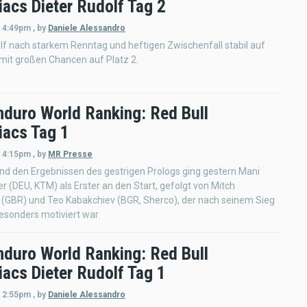
acs Dieter Rudolf Tag 2
- 4:49pm
,
by
Daniele Alessandro
lf nach starkem Renntag und heftigen Zwischenfall stabil auf
- mit großen Chancen auf Platz 2.
nduro World Ranking: Red Bull
acs Tag 1
- 4:15pm
,
by
MR Presse
nd den Ergebnissen des gestrigen Prologs ging gestern Mani
er (DEU, KTM) als Erster an den Start, gefolgt von Mitch
 (GBR) und Teo Kabakchiev (BGR, Sherco), der nach seinem Sieg
esonders motiviert war.
nduro World Ranking: Red Bull
acs Dieter Rudolf Tag 1
- 2:55pm
,
by
Daniele Alessandro