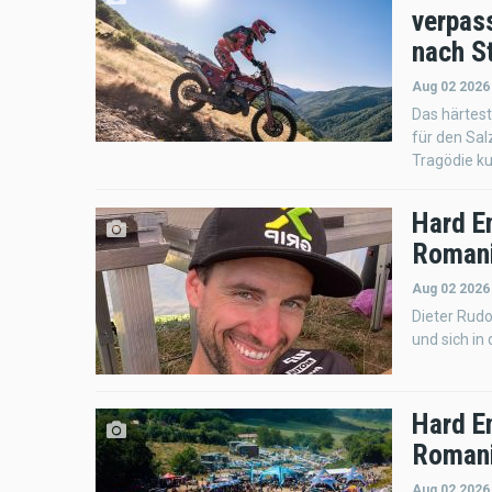
verpas
nach St
Aug 02 2026
Das härtest
für den Sal
Tragödie ku
Hard E
Romani
Aug 02 2026
Dieter Rudo
und sich in
Hard E
Romani
Aug 02 2026