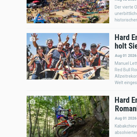
Der vierte
unerbittlic
historische
Hard E
holt Si
Aug 01 2026
Manuel Let
Red Bull R
Allzeitreko
Welt eingest
Hard E
Romani
Aug 01 2026
Kabakchiev
absolvierte