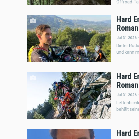
Offroad-Ta
Hard E
Romani
Jul 31 2026 
Dieter Rudo
und kann mi
Hard E
Romani
Jul 31 2026 
Lettenbichl
behält sein
Hard E