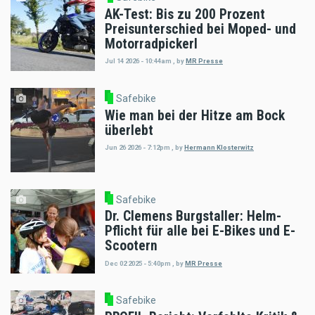
AK-Test: Bis zu 200 Prozent
Preisunterschied bei Moped- und
Motorradpickerl
Jul 14 2026 - 10:44am
,
by
MR Presse
Safebike
Wie man bei der Hitze am Bock
überlebt
Jun 26 2026 - 7:12pm
,
by
Hermann Klosterwitz
Safebike
Dr. Clemens Burgstaller: Helm-
Pflicht für alle bei E-Bikes und E-
Scootern
Dec 02 2025 - 5:40pm
,
by
MR Presse
Safebike