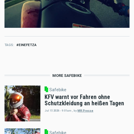
TAGS
EINEFETZA
MORE SAFEBIKE
Safebike
KFV warnt vor Fahren ohne
Schutzkleidung an heißen Tagen
Jul 15 2026 - 9:01am
,
by
MR Presse
Safebike