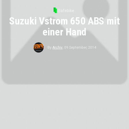
Safebike
Suzuki Vstrom 650 ABS mit
einer Hand
By
Archiv
,
09 September, 2014