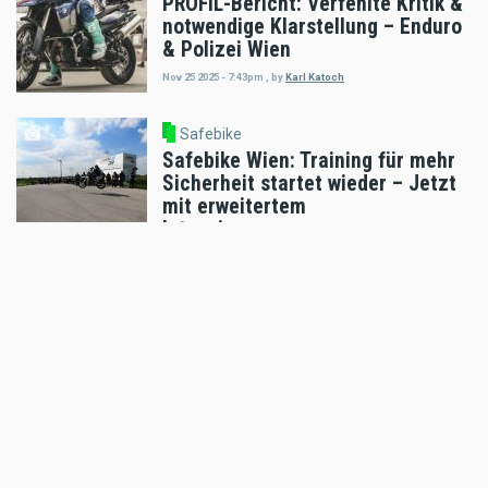
PROFIL-Bericht: Verfehlte Kritik &
notwendige Klarstellung – Enduro
& Polizei Wien
Nov 25 2025 - 7:43pm
,
by
Karl Katoch
Safebike
Safebike Wien: Training für mehr
Sicherheit startet wieder – Jetzt
mit erweitertem
Intensivprogramm
Oct 02 2025 - 7:49am
,
by
Motorradreporter
Safebike
So verlängerst du die
Lebensdauer deines Motorrads
und kannst mit passenden
Komponenten sicherer abheben!
Oct 01 2025 - 4:48pm
,
by
Karl Katoch
Safebike