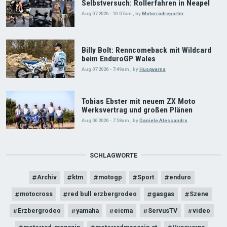
Selbstversuch: Rollerfahren in Neapel
Aug 07 2026 - 10:07am
,
by
Motorradreporter
Billy Bolt: Renncomeback mit Wildcard
beim EnduroGP Wales
Aug 07 2026 - 7:49am
,
by
Husqvarna
Tobias Ebster mit neuem ZX Moto
Werksvertrag und großen Plänen
Aug 06 2026 - 7:58am
,
by
Daniele Alessandro
SCHLAGWORTE
Archiv
ktm
motogp
Sport
enduro
motocross
red bull erzbergrodeo
gasgas
Szene
Erzbergrodeo
yamaha
eicma
ServusTV
video