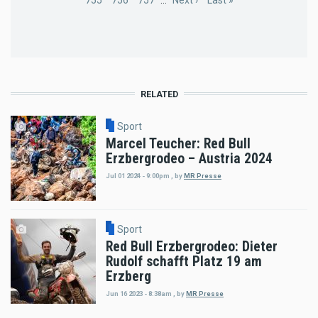
Page
755
Page
756
Page
757
…
Next
Next ›
Last
Last »
page
page
RELATED
Sport
Marcel Teucher: Red Bull
Erzbergrodeo – Austria 2024
Jul 01 2024 - 9:00pm
,
by
MR Presse
Sport
Red Bull Erzbergrodeo: Dieter
Rudolf schafft Platz 19 am
Erzberg
Jun 16 2023 - 8:38am
,
by
MR Presse