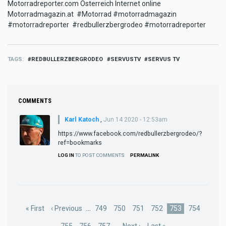
Motorradreporter.com Österreich Internet online
Motorradmagazin.at #Motorrad #motorradmagazin
#motorradreporter #redbullerzbergrodeo #motorradreporter
TAGS
REDBULLERZBERGRODEO
SERVUSTV
SERVUS TV
COMMENTS
Karl Katoch
,
Jun 14 2020 - 12:53am
https://www.facebook.com/redbullerzbergrodeo/?
ref=bookmarks
LOG IN
TO POST COMMENTS
PERMALINK
Pagination
First
« First
Previous
‹ Previous
…
Page
749
Page
750
Page
751
Page
752
Current
753
Page
754
page
page
page