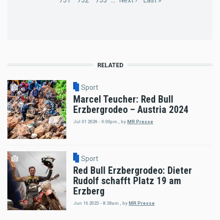
Page
751
Page
752
Page
753
…
Next
Next ›
Last
Last »
page
page
RELATED
Sport
Marcel Teucher: Red Bull
Erzbergrodeo – Austria 2024
Jul 01 2024 - 9:00pm
,
by
MR Presse
Sport
Red Bull Erzbergrodeo: Dieter
Rudolf schafft Platz 19 am
Erzberg
Jun 16 2023 - 8:38am
,
by
MR Presse