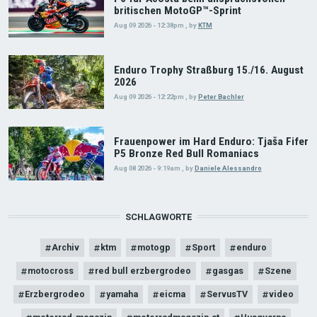
britischen MotoGP™-Sprint
Aug 09 2026 - 12:38pm
,
by
KTM
Enduro Trophy Straßburg 15./16. August
2026
Aug 09 2026 - 12:22pm
,
by
Peter Bachler
Frauenpower im Hard Enduro: Tjaša Fifer
P5 Bronze Red Bull Romaniacs
Aug 08 2026 - 9:19am
,
by
Daniele Alessandro
SCHLAGWORTE
Archiv
ktm
motogp
Sport
enduro
motocross
red bull erzbergrodeo
gasgas
Szene
Erzbergrodeo
yamaha
eicma
ServusTV
video