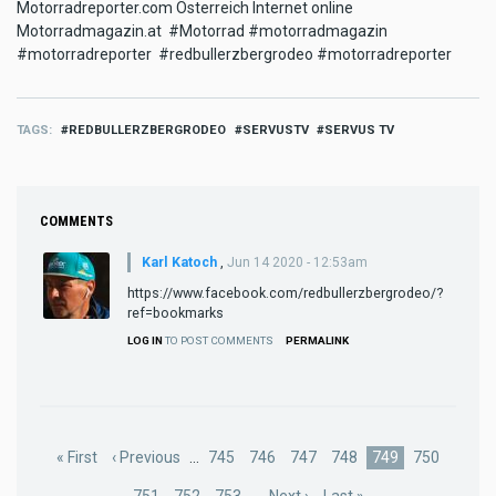
Motorradreporter.com Österreich Internet online
Motorradmagazin.at #Motorrad #motorradmagazin
#motorradreporter #redbullerzbergrodeo #motorradreporter
TAGS
REDBULLERZBERGRODEO
SERVUSTV
SERVUS TV
COMMENTS
Karl Katoch
,
Jun 14 2020 - 12:53am
https://www.facebook.com/redbullerzbergrodeo/?
ref=bookmarks
LOG IN
TO POST COMMENTS
PERMALINK
Pagination
First
« First
Previous
‹ Previous
…
Page
745
Page
746
Page
747
Page
748
Current
749
Page
750
page
page
page