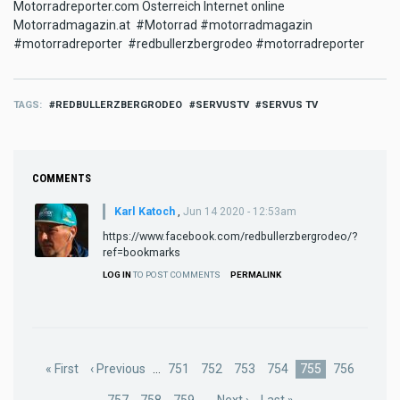
Motorradreporter.com Österreich Internet online
Motorradmagazin.at #Motorrad #motorradmagazin
#motorradreporter #redbullerzbergrodeo #motorradreporter
TAGS
REDBULLERZBERGRODEO
SERVUSTV
SERVUS TV
COMMENTS
Karl Katoch
,
Jun 14 2020 - 12:53am
https://www.facebook.com/redbullerzbergrodeo/?
ref=bookmarks
LOG IN
TO POST COMMENTS
PERMALINK
Pagination
First
« First
Previous
‹ Previous
…
Page
751
Page
752
Page
753
Page
754
Current
755
Page
756
page
page
page