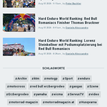
Aug 05 2026 - 9:15am
,
by
Peter Bachler
Hard Enduro World Ranking: Red Bull
Romaniacs Finisher Thomas Bruckner
Aug 05 2026 - 8:41am
,
by
Daniele Alessandro
Hard Enduro World Ranking: Lorenz
Steinkellner mit Podiumsplatzierung bei
Red Bull Romaniacs
Aug 05 2026 - 8:24am
,
by
Daniele Alessandro
SCHLAGWORTE
Archiv
ktm
motogp
Sport
enduro
motocross
red bull erzbergrodeo
gasgas
Szene
Erzbergrodeo
yamaha
eicma
ServusTV
video
motorrad-magazin
motorradmagazin.at
Husqvarna