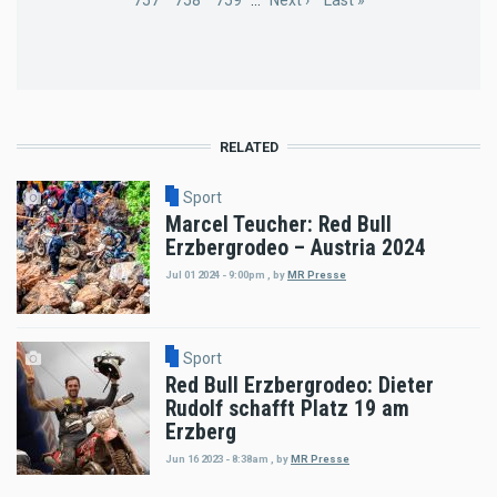
Page
757
Page
758
Page
759
…
Next
Next ›
Last
Last »
page
page
RELATED
Sport
Marcel Teucher: Red Bull
Erzbergrodeo – Austria 2024
Jul 01 2024 - 9:00pm
,
by
MR Presse
Sport
Red Bull Erzbergrodeo: Dieter
Rudolf schafft Platz 19 am
Erzberg
Jun 16 2023 - 8:38am
,
by
MR Presse