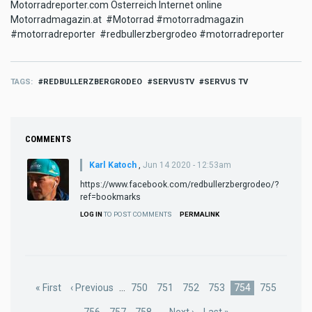
Motorradreporter.com Österreich Internet online
Motorradmagazin.at #Motorrad #motorradmagazin
#motorradreporter #redbullerzbergrodeo #motorradreporter
TAGS
REDBULLERZBERGRODEO
SERVUSTV
SERVUS TV
COMMENTS
Karl Katoch
,
Jun 14 2020 - 12:53am
https://www.facebook.com/redbullerzbergrodeo/?
ref=bookmarks
LOG IN
TO POST COMMENTS
PERMALINK
Pagination
First
« First
Previous
‹ Previous
…
Page
750
Page
751
Page
752
Page
753
Current
754
Page
755
page
page
page