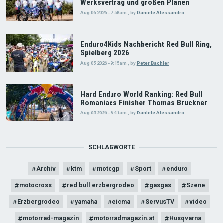
Werksvertrag und großen Plänen
Aug 06 2026 - 7:58am
,
by
Daniele Alessandro
Enduro4Kids Nachbericht Red Bull Ring,
Spielberg 2026
Aug 05 2026 - 9:15am
,
by
Peter Bachler
Hard Enduro World Ranking: Red Bull
Romaniacs Finisher Thomas Bruckner
Aug 05 2026 - 8:41am
,
by
Daniele Alessandro
SCHLAGWORTE
Archiv
ktm
motogp
Sport
enduro
motocross
red bull erzbergrodeo
gasgas
Szene
Erzbergrodeo
yamaha
eicma
ServusTV
video
motorrad-magazin
motorradmagazin.at
Husqvarna