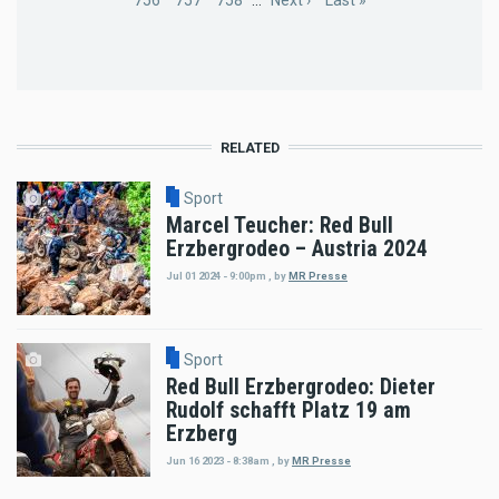
Page
756
Page
757
Page
758
…
Next
Next ›
Last
Last »
page
page
RELATED
Sport
Marcel Teucher: Red Bull
Erzbergrodeo – Austria 2024
Jul 01 2024 - 9:00pm
,
by
MR Presse
Sport
Red Bull Erzbergrodeo: Dieter
Rudolf schafft Platz 19 am
Erzberg
Jun 16 2023 - 8:38am
,
by
MR Presse