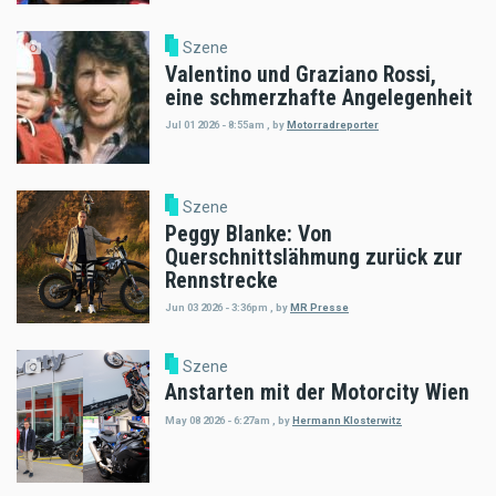
Szene
Valentino und Graziano Rossi,
eine schmerzhafte Angelegenheit
Jul 01 2026 - 8:55am
,
by
Motorradreporter
Szene
Peggy Blanke: Von
Querschnittslähmung zurück zur
Rennstrecke
Jun 03 2026 - 3:36pm
,
by
MR Presse
Szene
Anstarten mit der Motorcity Wien
May 08 2026 - 6:27am
,
by
Hermann Klosterwitz