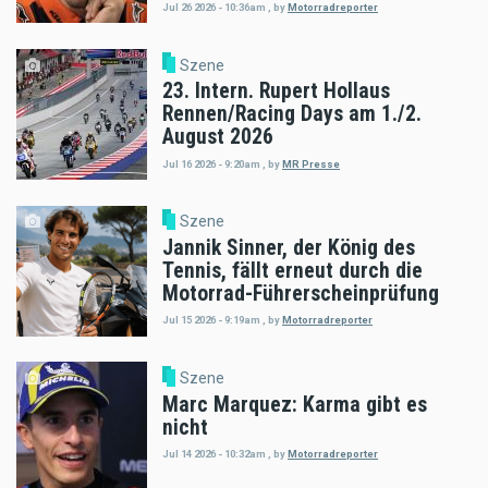
Jul 26 2026 - 10:36am
,
by
Motorradreporter
Szene
23. Intern. Rupert Hollaus
Rennen/Racing Days am 1./2.
August 2026
Jul 16 2026 - 9:20am
,
by
MR Presse
Szene
Jannik Sinner, der König des
Tennis, fällt erneut durch die
Motorrad-Führerscheinprüfung
Jul 15 2026 - 9:19am
,
by
Motorradreporter
Szene
Marc Marquez: Karma gibt es
nicht
Jul 14 2026 - 10:32am
,
by
Motorradreporter