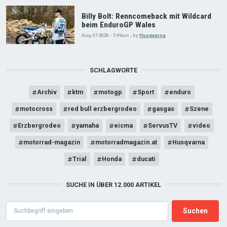
Billy Bolt: Renncomeback mit Wildcard
beim EnduroGP Wales
Aug 07 2026 - 7:49am
,
by
Husqvarna
SCHLAGWORTE
Archiv
ktm
motogp
Sport
enduro
motocross
red bull erzbergrodeo
gasgas
Szene
Erzbergrodeo
yamaha
eicma
ServusTV
video
motorrad-magazin
motorradmagazin.at
Husqvarna
Trial
Honda
ducati
SUCHE IN ÜBER 12.000 ARTIKEL
Search