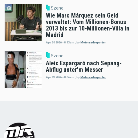
Szene
Wie Marc Márquez sein Geld
verwaltet: Vom Millionen-Bonus
2013 bis zur 10-Millionen-Villa in
Madrid
Apr 30 2026 - 8:13am
,
by
Motorradreporter
Szene
Aleix Espargaró nach Sepang-
Abflug unter’m Messer
Apr 20 2026 - 8:04am
,
by
Motorradreporter
Load
More