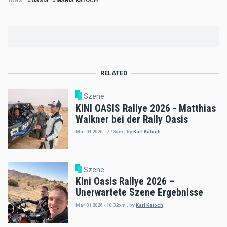
TAGS
OASIS
MARIA KATOCH
RELATED
Szene
KINI OASIS Rallye 2026 - Matthias
Walkner bei der Rally Oasis
Mar 04 2026 - 7:13am
,
by
Karl Katoch
Szene
Kini Oasis Rallye 2026 –
Unerwartete Szene Ergebnisse
Mar 01 2026 - 10:32pm
,
by
Karl Katoch