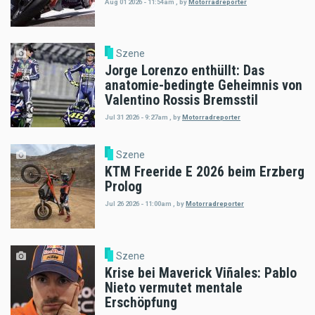
Aug 01 2026 - 11:54am
,
by
Motorradreporter
Szene
Jorge Lorenzo enthüllt: Das
anatomie-bedingte Geheimnis von
Valentino Rossis Bremsstil
Jul 31 2026 - 9:27am
,
by
Motorradreporter
Szene
KTM Freeride E 2026 beim Erzberg
Prolog
Jul 26 2026 - 11:00am
,
by
Motorradreporter
Szene
Krise bei Maverick Viñales: Pablo
Nieto vermutet mentale
Erschöpfung