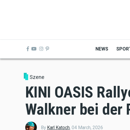
Skip
to
main
content
NEWS
SPOR
Szene
KINI OASIS Rally
Walkner bei der 
By
Karl Katoch
,
04 March, 2026