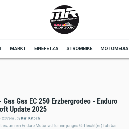
T
MARKT
EINEFETZA
STROMBIKE
MOTOMEDIA
- Gas Gas EC 250 Erzbergrodeo - Enduro
oft Update 2025
- 2:37pm
,
by
Karl Katoch
 es, um ein Enduro Motorrad für ein junges Girl leicht(er) fahrbar