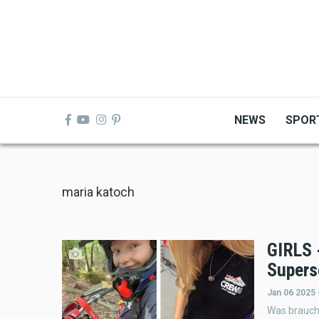
Skip
to
main
content
NEWS
SPOR
maria katoch
GIRLS 
Supers
Jan 06 2025 
Was braucht