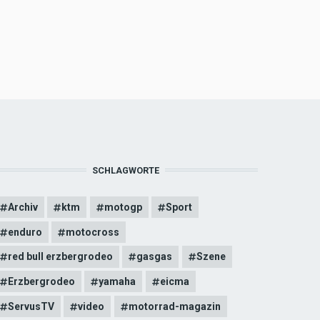
SCHLAGWORTE
Archiv
ktm
motogp
Sport
enduro
motocross
red bull erzbergrodeo
gasgas
Szene
Erzbergrodeo
yamaha
eicma
ServusTV
video
motorrad-magazin