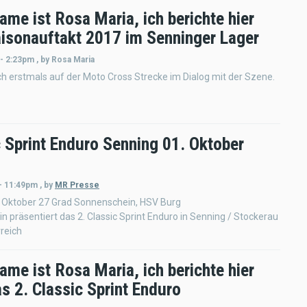
me ist Rosa Maria, ich berichte hier
isonauftakt 2017 im Senninger Lager
 - 2:23pm
,
by
Rosa Maria
h erstmals auf der Moto Cross Strecke im Dialog mit der Szene.
c Sprint Enduro Senning 01. Oktober
 - 11:49pm
,
by
MR Presse
 Oktober 27 Grad Sonnenschein, HSV Burg
n präsentiert das 2. Classic Sprint Enduro in Senning / Stockerau
reich
me ist Rosa Maria, ich berichte hier
s 2. Classic Sprint Enduro