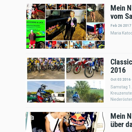
Mein Na
vom Sa
Feb 26 2017
Maria Katoc
Classi
2016
Oct 03 2016
Samstag 1.
Kreuzenstei
Niederöster
Mein Na
über da