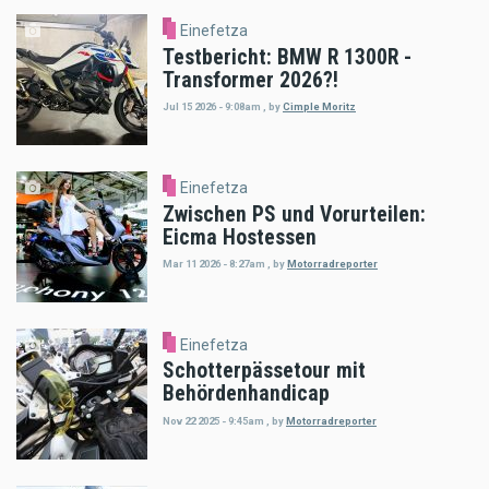
Einefetza
Testbericht: BMW R 1300R -
Transformer 2026?!
Jul 15 2026 - 9:08am
,
by
Cimple Moritz
Einefetza
Zwischen PS und Vorurteilen:
Eicma Hostessen
Mar 11 2026 - 8:27am
,
by
Motorradreporter
Einefetza
Schotterpässetour mit
Behördenhandicap
Nov 22 2025 - 9:45am
,
by
Motorradreporter