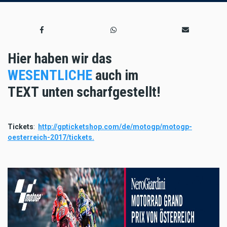
Hier haben wir das
WESENTLICHE
auch im
TEXT
unten scharfgestellt!
Tickets
:
http://gpticketshop.com/de/motogp/motogp-
oesterreich-2017/tickets.