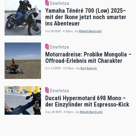
Einefetza
Yamaha Ténéré 700 (Low) 2025–
mit der Ikone jetzt noch smarter
ins Abenteuer
Oct 26 2025 - 9:22am
,
by
MikeD.Barticelli
Einefetza
Motorradreise: Probike Mongolia –
Offroad-Erlebnis mit Charakter
Oct 12 2025 - 12:39pm
,
by
Karl Katoch
Einefetza
Ducati Hypermotard 698 Mono –
der Einzylinder mit Espresso-Kick
Sep 24 2025 - 4:04pm
,
by
MikeD.Barticelli
Einefetza