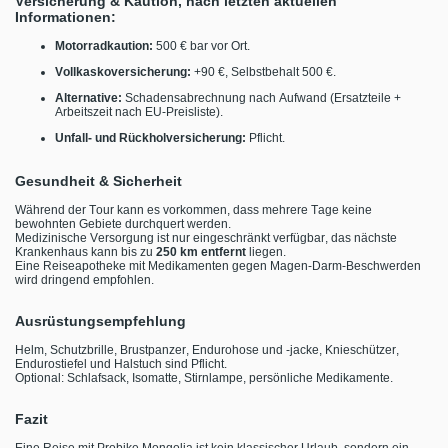
Versicherung & Kaution, nach letzten aktuellen
Informationen:
Motorradkaution:
500 € bar vor Ort.
Vollkaskoversicherung:
+90 €, Selbstbehalt 500 €.
Alternative:
Schadensabrechnung nach Aufwand (Ersatzteile +
Arbeitszeit nach EU-Preisliste).
Unfall- und Rückholversicherung:
Pflicht.
Gesundheit & Sicherheit
Während der Tour kann es vorkommen, dass mehrere Tage keine
bewohnten Gebiete durchquert werden.
Medizinische Versorgung ist nur eingeschränkt verfügbar, das nächste
Krankenhaus kann bis zu
250 km entfernt
liegen.
Eine Reiseapotheke mit Medikamenten gegen Magen-Darm-Beschwerden
wird dringend empfohlen.
Ausrüstungsempfehlung
Helm, Schutzbrille, Brustpanzer, Endurohose und -jacke, Knieschützer,
Endurostiefel und Halstuch sind Pflicht.
Optional: Schlafsack, Isomatte, Stirnlampe, persönliche Medikamente.
Fazit
Eine Reise mit Probike Mongolia ist kein klassischer Urlaub, sondern ein