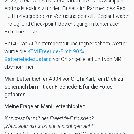
2027, direkt von KTM Geschäftsführer Chris Schipper,
erstmals exklusiv für den Einsatz im Rahmen des Red
Bull Erzbergrodeo zur Verfügung gestellt. Geplant waren
Prolog- und Checkpoint-Besichtigung, mitunter auch
Extreme-Tests.
Bei 4 Grad Außentemperatur und regnerischem Wetter
wurde die
KTM Freeride-E mit 90 %
Batterieladezustand
vor Ort angeliefert und von MR
übernommen.
Mani Lettenbichler #304 vor Ort, hi Karl, fein Dich zu
sehen, ich bin mit der Freeriede-E für die Fotos
gefahren.
Meine Frage an Mani Lettenbichler:
Könntest Du mit der Freeride-E finishen?
„Nein, aber dafür ist sie ja nicht gemacht.“
Kommst Du mit der Freeride-E die Wasserleitung hoch