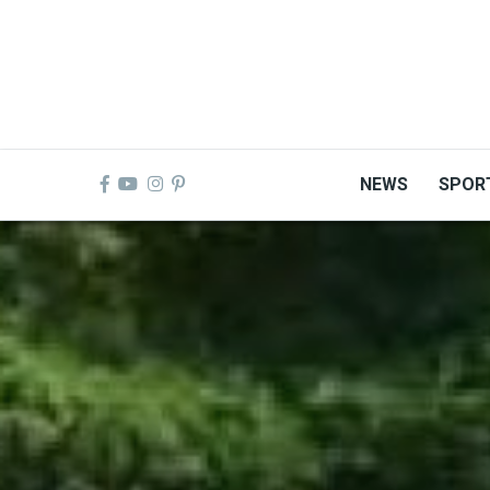
Skip
to
main
content
NEWS
SPOR