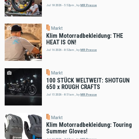
Jul 18 2026 - 5:52pm
,
by
MR Presse
Markt
Klim Motorradbekleidung: THE
HEAT IS ON!
Jul 16 2026 - 8:52am
,
by
MR Presse
Markt
100 STÜCK WELTWEIT: SHOTGUN
650 x ROUGH CRAFTS
Jul 15 2026 - 8:51am
,
by
MR Presse
Markt
Klim Motorradbekleidung: Touring
Summer Gloves!