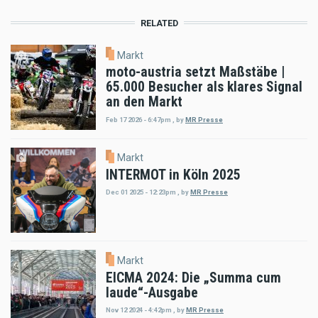
RELATED
Markt
moto-austria setzt Maßstäbe |
65.000 Besucher als klares Signal
an den Markt
Feb 17 2026 - 6:47pm
,
by
MR Presse
Markt
INTERMOT in Köln 2025
Dec 01 2025 - 12:23pm
,
by
MR Presse
Markt
EICMA 2024: Die „Summa cum
laude“-Ausgabe
Nov 12 2024 - 4:42pm
,
by
MR Presse