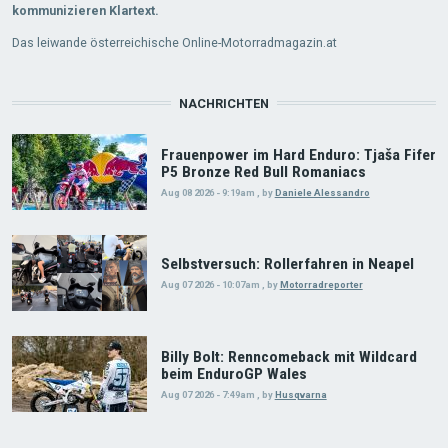
kommunizieren Klartext.
Das leiwande österreichische Online-Motorradmagazin.at
NACHRICHTEN
Frauenpower im Hard Enduro: Tjaša Fifer
P5 Bronze Red Bull Romaniacs
Aug 08 2026 - 9:19am
,
by
Daniele Alessandro
Selbstversuch: Rollerfahren in Neapel
Aug 07 2026 - 10:07am
,
by
Motorradreporter
Billy Bolt: Renncomeback mit Wildcard
beim EnduroGP Wales
Aug 07 2026 - 7:49am
,
by
Husqvarna