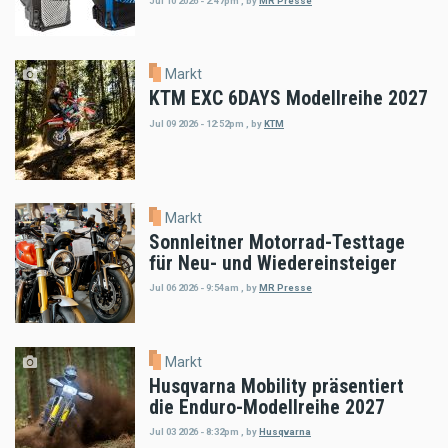
Jul 10 2026 - 2:47pm
,
by
MR Presse
Markt
KTM EXC 6DAYS Modellreihe 2027
Jul 09 2026 - 12:52pm
,
by
KTM
Markt
Sonnleitner Motorrad-Testtage
für Neu- und Wiedereinsteiger
Jul 06 2026 - 9:54am
,
by
MR Presse
Markt
Husqvarna Mobility präsentiert
die Enduro-Modellreihe 2027
Jul 03 2026 - 8:32pm
,
by
Husqvarna