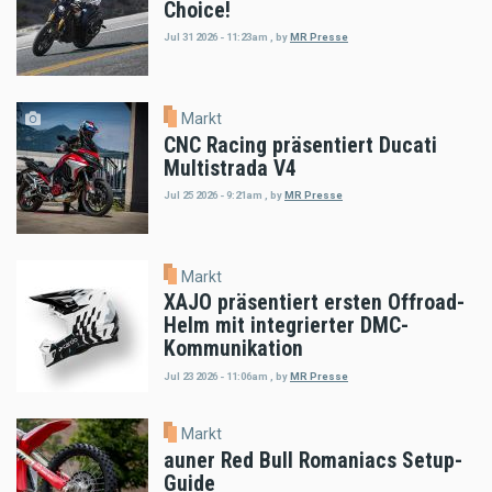
Choice!
Jul 31 2026 - 11:23am
,
by
MR Presse
Markt
CNC Racing präsentiert Ducati
Multistrada V4
Jul 25 2026 - 9:21am
,
by
MR Presse
Markt
XAJO präsentiert ersten Offroad-
Helm mit integrierter DMC-
Kommunikation
Jul 23 2026 - 11:06am
,
by
MR Presse
Markt
auner Red Bull Romaniacs Setup-
Guide