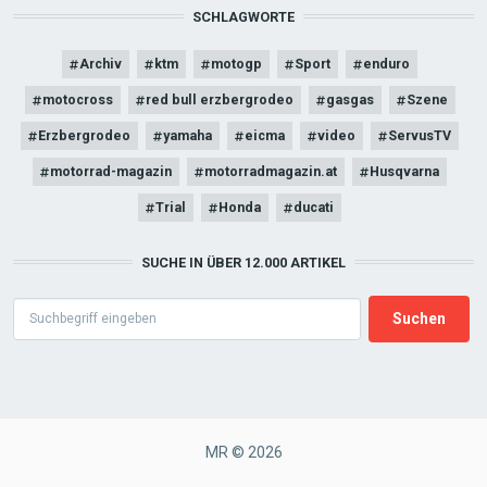
SCHLAGWORTE
Archiv
ktm
motogp
Sport
enduro
motocross
red bull erzbergrodeo
gasgas
Szene
Erzbergrodeo
yamaha
eicma
video
ServusTV
motorrad-magazin
motorradmagazin.at
Husqvarna
Trial
Honda
ducati
SUCHE IN ÜBER 12.000 ARTIKEL
Search
MR © 2026