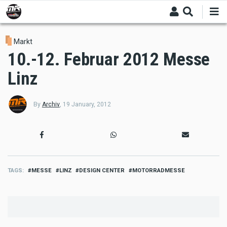
Skip
to
main
content
Markt
10.-12. Februar 2012 Messe
Linz
By
Archiv
,
19 January, 2012
TAGS
MESSE
LINZ
DESIGN CENTER
MOTORRADMESSE