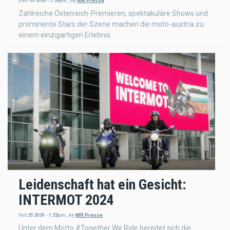
Dec 09 2024 - 5:58pm
,
by
MR Presse
Zahlreiche Österreich-Premieren, spektakuläre Shows und
prominente Stars der Szene machen die moto-austria zu
einem einzigartigen Erlebnis.
Leidenschaft hat ein Gesicht:
INTERMOT 2024
Oct 25 2024 - 1:22pm
,
by
MR Presse
Unter dem Motto #Together We Ride bereitet sich die