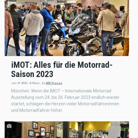
iMOT: Alles für die Motorrad-
Saison 2023
Jan 21 2023 - 8:09am
,
by
MR Presse
München. Wenn die IMOT – Internationale Motorrad
Ausstellung vom 24. bis 26. Februar 2023 endlich wieder
startet, schlagen die Herzen vieler Motorradfahrerinnen
und Motorradfahrer höher.