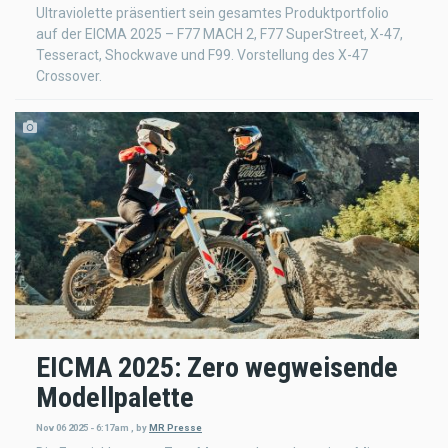
Ultraviolette präsentiert sein gesamtes Produktportfolio
auf der EICMA 2025 – F77 MACH 2, F77 SuperStreet, X-47,
Tesseract, Shockwave und F99. Vorstellung des X-47
Crossover.
EICMA 2025: Zero wegweisende
Modellpalette
Nov 06 2025 - 6:17am
,
by
MR Presse