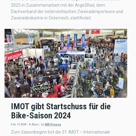
2025 in Zusammenarbeit mit der Arge2Rad, dem
Dachverband der österreichischen Zweiradimporteure und
Zweiradindustrie in Österreich, stattfindet.
IMOT gibt Startschuss für die
Bike-Saison 2024
Feb 19 2024 - 8:26am
,
by
MR Presse
Zum Saisonbeginn bot die 31. IMOT – Internationale