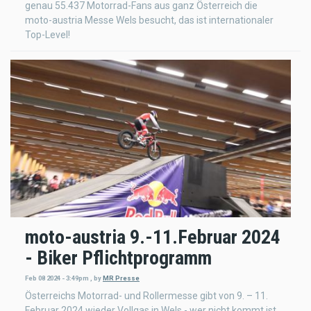
genau 55.437 Motorrad-Fans aus ganz Österreich die
moto-austria Messe Wels besucht, das ist internationaler
Top-Level!
moto-austria 9.-11.Februar 2024
- Biker Pflichtprogramm
Feb 08 2024 - 3:49pm
,
by
MR Presse
Österreichs Motorrad- und Rollermesse gibt von 9. – 11.
Februar 2024 wieder Vollgas in Wels - wer nicht kommt ist