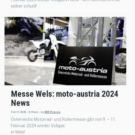
selber schuld!
Messe Wels: moto-austria 2024
News
Feb 01 2024 - 8:59am
,
by
MR Presse
Österreichs Motorrad- und Rollermesse gibt von 9. – 11.
Februar 2024 wieder Vollgas
in Wels!