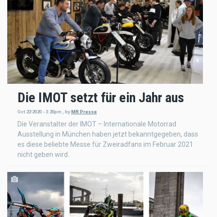
Die IMOT setzt für ein Jahr aus
Oct 22 2020 - 3:20pm
,
by
MR Presse
Die Veranstalter der IMOT – Internationale Motorrad
Ausstellung in München haben jetzt bekanntgegeben, dass
es diese beliebte Messe für Zweiradfans im Februar 2021
nicht geben wird.