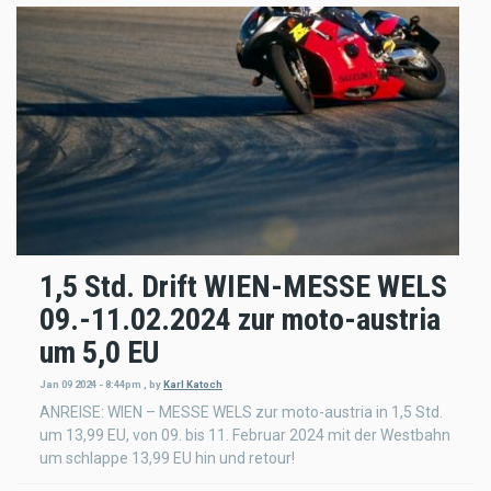
1,5 Std. Drift WIEN-MESSE WELS
09.-11.02.2024 zur moto-austria
um 5,0 EU
Jan 09 2024 - 8:44pm
,
by
Karl Katoch
ANREISE: WIEN – MESSE WELS zur moto-austria in 1,5 Std.
um 13,99 EU, von 09. bis 11. Februar 2024 mit der Westbahn
um schlappe 13,99 EU hin und retour!