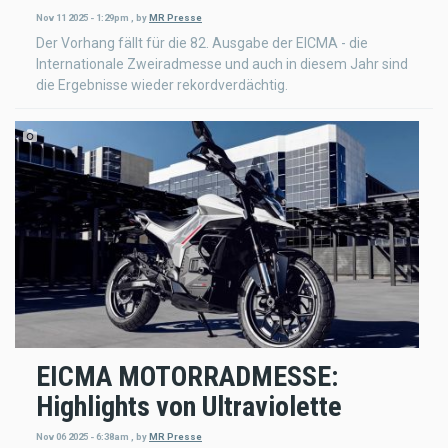
Nov 11 2025 - 1:29pm
,
by
MR Presse
Der Vorhang fällt für die 82. Ausgabe der EICMA - die
Internationale Zweiradmesse und auch in diesem Jahr sind
die Ergebnisse wieder rekordverdächtig.
EICMA MOTORRADMESSE:
Highlights von Ultraviolette
Nov 06 2025 - 6:38am
,
by
MR Presse