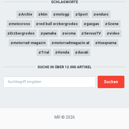
SCHLAGWORTE
Archiv
ktm
motogp
Sport
enduro
motocross
red bull erzbergrodeo
gasgas
Szene
Erzbergrodeo
yamaha
eicma
ServusTV
video
motorrad-magazin
motorradmagazin.at
Husqvarna
Trial
Honda
ducati
SUCHE IN ÜBER 12.000 ARTIKEL
Search
MR © 2026