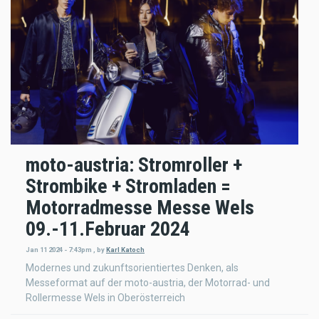
moto-austria: Stromroller +
Strombike + Stromladen =
Motorradmesse Messe Wels
09.-11.Februar 2024
Jan 11 2024 - 7:43pm
,
by
Karl Katoch
Modernes und zukunftsorientiertes Denken, als
Messeformat auf der moto-austria, der Motorrad- und
Rollermesse Wels in Oberösterreich