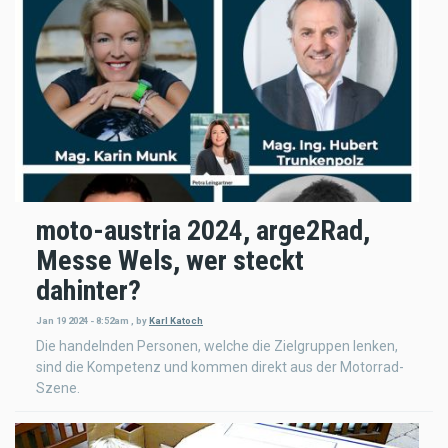
moto-austria 2024, arge2Rad,
Messe Wels, wer steckt
dahinter?
Jan 19 2024 - 8:52am
,
by
Karl Katoch
Die handelnden Personen, welche die Zielgruppen lenken,
sind die Kompetenz und kommen direkt aus der Motorrad-
Szene.