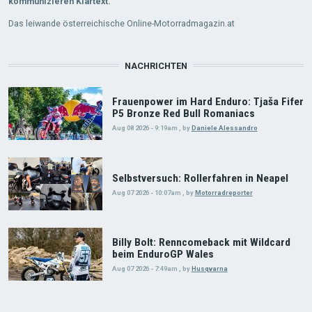
kommunizieren Klartext.
Das leiwande österreichische Online-Motorradmagazin.at
NACHRICHTEN
Frauenpower im Hard Enduro: Tjaša Fifer
P5 Bronze Red Bull Romaniacs
Aug 08 2026 - 9:19am
,
by
Daniele Alessandro
Selbstversuch: Rollerfahren in Neapel
Aug 07 2026 - 10:07am
,
by
Motorradreporter
Billy Bolt: Renncomeback mit Wildcard
beim EnduroGP Wales
Aug 07 2026 - 7:49am
,
by
Husqvarna