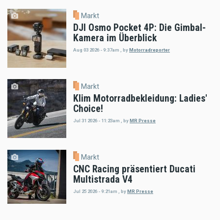
Markt
DJI Osmo Pocket 4P: Die Gimbal-
Kamera im Überblick
Aug 03 2026 - 9:37am
,
by
Motorradreporter
Markt
Klim Motorradbekleidung: Ladies'
Choice!
Jul 31 2026 - 11:23am
,
by
MR Presse
Markt
CNC Racing präsentiert Ducati
Multistrada V4
Jul 25 2026 - 9:21am
,
by
MR Presse