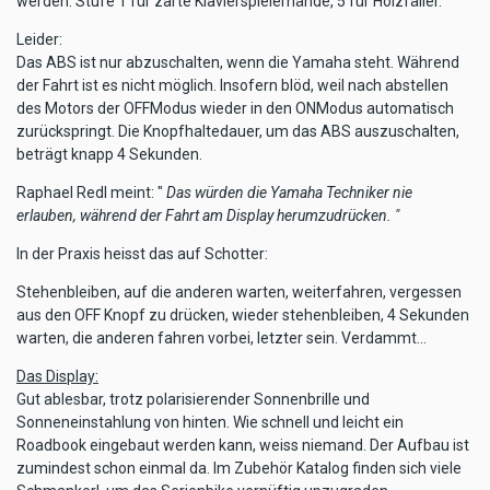
werden. Stufe 1 für zarte Klavierspielerhände, 5 für Holzfäller.
Leider:
Das ABS ist nur abzuschalten, wenn die Yamaha steht. Während
der Fahrt ist es nicht möglich. Insofern blöd, weil nach abstellen
des Motors der OFFModus wieder in den ONModus automatisch
zurückspringt. Die Knopfhaltedauer, um das ABS auszuschalten,
beträgt knapp 4 Sekunden.
Raphael Redl meint: "
Das würden die Yamaha Techniker nie
erlauben, während der Fahrt am Display herumzudrücken. "
In der Praxis heisst das auf Schotter:
Stehenbleiben, auf die anderen warten, weiterfahren, vergessen
aus den OFF Knopf zu drücken, wieder stehenbleiben, 4 Sekunden
warten, die anderen fahren vorbei, letzter sein. Verdammt...
Das Display:
Gut ablesbar, trotz polarisierender Sonnenbrille und
Sonneneinstahlung von hinten. Wie schnell und leicht ein
Roadbook eingebaut werden kann, weiss niemand. Der Aufbau ist
zumindest schon einmal da. Im Zubehör Katalog finden sich viele