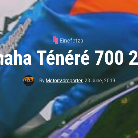
Einefetza
aha Ténéré 700 
By
Motorradreporter
,
23 June, 2019